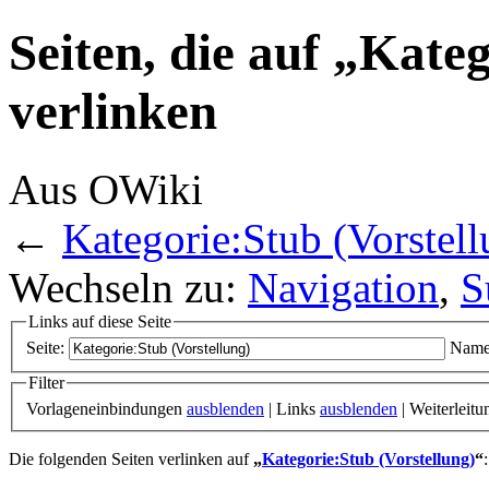
Seiten, die auf „Kate
verlinken
Aus OWiki
←
Kategorie:Stub (Vorstell
Wechseln zu:
Navigation
,
S
Links auf diese Seite
Seite:
Name
Filter
Vorlageneinbindungen
ausblenden
| Links
ausblenden
| Weiterleit
Die folgenden Seiten verlinken auf
„
Kategorie:Stub (Vorstellung)
“
: