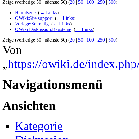
Zeige (vorherige 50 | nächste 50) (
20
|
50
|
100
|
250
|
500
)
Hauptseite
‎
(
← Links
)
OWiki:Site support
‎
(
← Links
)
Vorlage:Seimutig
‎
(
← Links
)
OWiki Diskussion:Bausteine
‎
(
← Links
)
Zeige (vorherige 50 | nächste 50) (
20
|
50
|
100
|
250
|
500
)
Von
„
https://owiki.de/index.php
Navigationsmenü
Ansichten
Kategorie