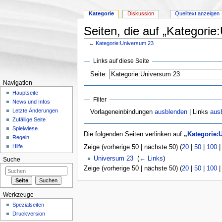
Kategorie
Diskussion
Quelltext anzeigen
Seiten, die auf „Kategorie
←
Kategorie:Universum 23
Wechseln zu:
Navigation
,
Suche
Links auf diese Seite
Seite:
Navigation
Hauptseite
Filter
News und Infos
Letzte Änderungen
Vorlageneinbindungen
ausblenden
| Links
aus
Zufällige Seite
Spielwiese
Die folgenden Seiten verlinken auf
„
Kategorie:
Regeln
Hilfe
Zeige (vorherige 50 | nächste 50) (
20
|
50
|
100
Universum 23
‎
(
← Links
)
Suche
Zeige (vorherige 50 | nächste 50) (
20
|
50
|
100
Werkzeuge
Spezialseiten
Druckversion