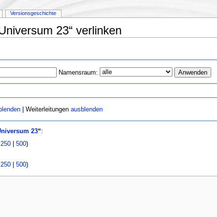
Versionsgeschichte
:Universum 23“ verlinken
Namensraum:
blenden
| Weiterleitungen
ausblenden
Universum 23
“
:
|
250
|
500
)
|
250
|
500
)