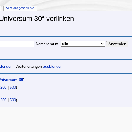
Versionsgeschichte
:Universum 30“ verlinken
Namensraum:
blenden
| Weiterleitungen
ausblenden
Universum 30
“
:
|
250
|
500
)
|
250
|
500
)