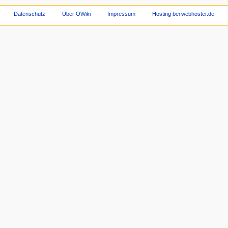
Datenschutz
Über OWiki
Impressum
Hosting bei webhoster.de