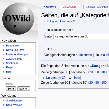
Kategorie
Diskussion
Quelltext anzeigen
Seiten, die auf „Kategorie
←
Kategorie:Universum 30
Wechseln zu:
Navigation
,
Suche
Links auf diese Seite
Seite:
Navigation
Hauptseite
Filter
News und Infos
Letzte Änderungen
Vorlageneinbindungen
ausblenden
| Links
aus
Zufällige Seite
Spielwiese
Die folgenden Seiten verlinken auf
„
Kategorie:
Regeln
Hilfe
Zeige (vorherige 50 | nächste 50) (
20
|
50
|
100
Universum 30
‎
(
← Links
)
Suche
Zeige (vorherige 50 | nächste 50) (
20
|
50
|
100
Werkzeuge
Spezialseiten
Druckversion