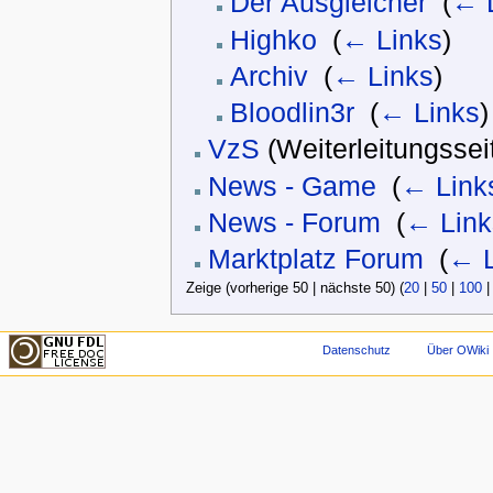
Der Ausgleicher
‎
(
← 
Highko
‎
(
← Links
)
Archiv
‎
(
← Links
)
Bloodlin3r
‎
(
← Links
)
VzS
(Weiterleitungsseit
News - Game
‎
(
← Link
News - Forum
‎
(
← Link
Marktplatz Forum
‎
(
← L
Zeige (vorherige 50 | nächste 50) (
20
|
50
|
100
Datenschutz
Über OWiki