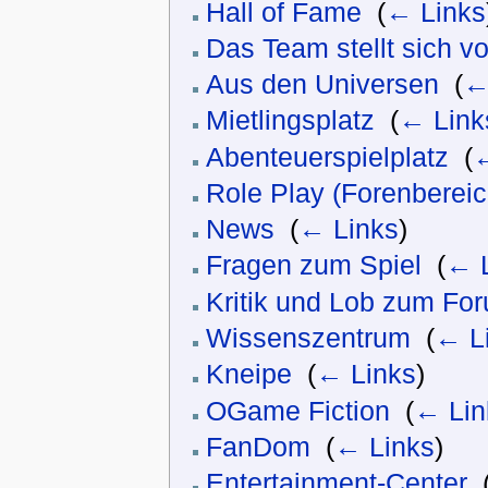
Hall of Fame
‎
(
← Links
Das Team stellt sich vor
Aus den Universen
‎
(
←
Mietlingsplatz
‎
(
← Link
Abenteuerspielplatz
‎
(
←
Role Play (Forenbereic
News
‎
(
← Links
)
Fragen zum Spiel
‎
(
← 
Kritik und Lob zum Fo
Wissenszentrum
‎
(
← L
Kneipe
‎
(
← Links
)
OGame Fiction
‎
(
← Lin
FanDom
‎
(
← Links
)
Entertainment-Center
‎