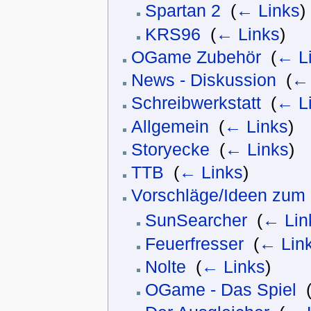
Spartan 2
‎
(
← Links
)
KRS96
‎
(
← Links
)
OGame Zubehör
‎
(
← L
News - Diskussion
‎
(
← 
Schreibwerkstatt
‎
(
← L
Allgemein
‎
(
← Links
)
Storyecke
‎
(
← Links
)
TTB
‎
(
← Links
)
Vorschläge/Ideen zu
SunSearcher
‎
(
← Lin
Feuerfresser
‎
(
← Lin
Nolte
‎
(
← Links
)
OGame - Das Spiel
‎