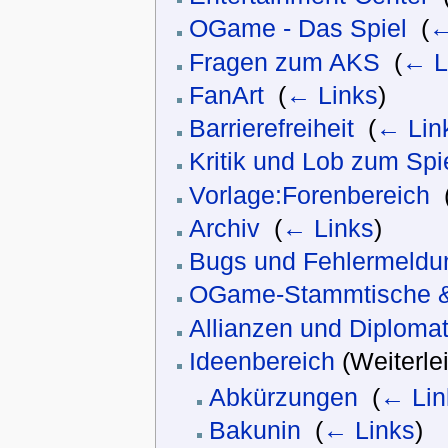
OGame - Das Spiel
‎
(
←
Fragen zum AKS
‎
(
← L
FanArt
‎
(
← Links
)
Barrierefreiheit
‎
(
← Lin
Kritik und Lob zum Spi
Vorlage:Forenbereich
‎
Archiv
‎
(
← Links
)
Bugs und Fehlermeldu
OGame-Stammtische & 
Allianzen und Diplomat
Ideenbereich
(Weiterlei
Abkürzungen
‎
(
← Lin
Bakunin
‎
(
← Links
)