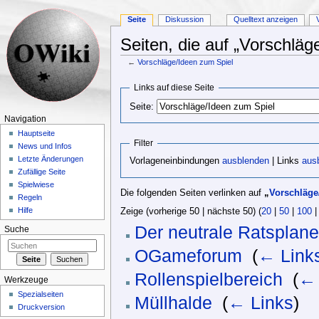
Seite
Diskussion
Quelltext anzeigen
Seiten, die auf „Vorschläg
←
Vorschläge/Ideen zum Spiel
Wechseln zu:
Navigation
,
Suche
Links auf diese Seite
Seite:
Navigation
Hauptseite
Filter
News und Infos
Letzte Änderungen
Vorlageneinbindungen
ausblenden
| Links
aus
Zufällige Seite
Spielwiese
Die folgenden Seiten verlinken auf
„
Vorschläge
Regeln
Hilfe
Zeige (vorherige 50 | nächste 50) (
20
|
50
|
100
Der neutrale Ratsplane
Suche
OGameforum
‎
(
← Link
Rollenspielbereich
‎
(
← 
Werkzeuge
Spezialseiten
Müllhalde
‎
(
← Links
)
Druckversion