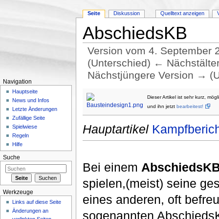
Seite
Diskussion
Quelltext anzeigen
AbschiedsKB
Version vom 4. September 
(Unterschied) ← Nächstältere
Nächstjüngere Version → (U
Navigation
Wechseln zu:
Navigation
,
Suche
Hauptseite
Dieser Artikel ist sehr kurz, mö
News und Infos
und ihn jetzt
bearbeitest!
Letzte Änderungen
Zufällige Seite
Hauptartikel
Kampfberich
Spielwiese
Regeln
Hilfe
Suche
Bei einem
AbschiedsK
spielen,(meist) seine g
Werkzeuge
eines anderen, oft befre
Links auf diese Seite
Änderungen an
sogenannten AbschiedsKB