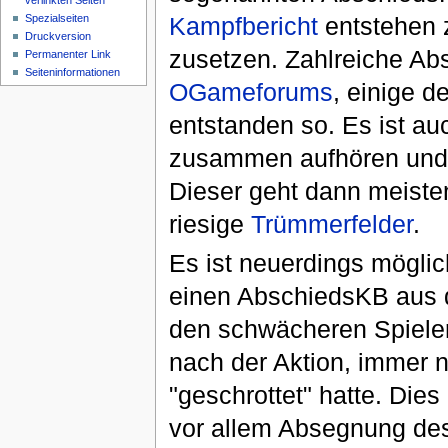
verlinkten Seiten
Spezialseiten
Kampfbericht
entstehen z
Druckversion
zusetzen. Zahlreiche Ab
Permanenter Link
Seiteninformationen
OGameforums
, einige d
entstanden so. Es ist au
zusammen aufhören und 
Dieser geht dann meist
riesige
Trümmerfelder
.
Es ist neuerdings mögli
einen AbschiedsKB aus
den schwächeren Spieler
nach der Aktion, immer n
"geschrottet" hatte. Dies
vor allem Absegnung de