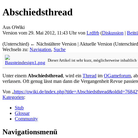
Abschiedsthread
Aus OWiki
Version vom 29. Mai 2012, 11:43 Uhr von
Lrdfrb
(
Diskussion
|
Beitr
(Unterschied) ← Nächstältere Version | Aktuelle Version (Unterschie
Wechseln zu:
Navigation
,
Suche
Dieser Artikel ist sehr kurz, möglicherweise inhaltlic
Unter einem
Abschiedsthread
, wird ein
Thread
im
OGameforum
, a
verlassen. Oft genug lässt man dann die Vergangenheit Revue passi
Von „
https://owiki.de/index.php?title=Abschiedsthread&oldid=76842
Kategorien
:
Stub
Glossar
Community
Navigationsmenü