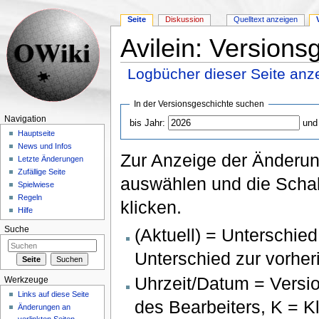
Seite
Diskussion
Quelltext anzeigen
Avilein: Versions
Logbücher dieser Seite anz
Wechseln zu:
Navigation
,
Suche
In der Versionsgeschichte suchen
Navigation
bis Jahr:
und
Hauptseite
News und Infos
Zur Anzeige der Änderun
Letzte Änderungen
Zufällige Seite
auswählen und die Schal
Spielwiese
Regeln
klicken.
Hilfe
(Aktuell) = Unterschied
Suche
Unterschied zur vorher
Uhrzeit/Datum = Versi
Werkzeuge
Links auf diese Seite
des Bearbeiters, K = 
Änderungen an