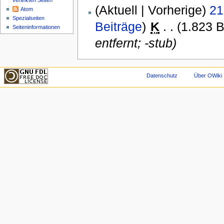
verlinkten Seiten
(Aktuell | Vorherige)
21
Atom
Spezialseiten
Beiträge
)
‎
K
. .
(1.823 B
Seiteninformationen
entfernt; -stub)
Datenschutz
Über OWiki