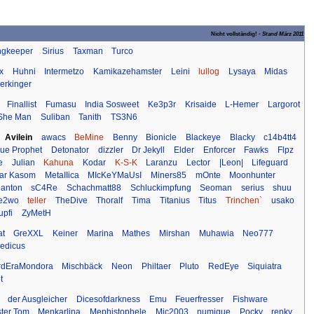
Nicht vollständig! -
Stand März 2011
ngkeeper
Sirius
Taxman
Turco
x
Huhni
Intermetzo
Kamikazehamster
Leini
lullog
Lysaya
Midas
erkinger
Finallist
Fumasu
India Sosweet
Ke3p3r
Krisaide
L-Hemer
Largorot
She Man
Suliban
Tanith
TS3N6
Avilein
awacs
BeMine
Benny
Bionicle
Blackeye
Blacky
c14b4tt4
aue Prophet
Detonator
dizzler
Dr Jekyll
Elder
Enforcer
Fawks
Flpz
e
Julian
Kahuna
Kodar
K-S-K
Laranzu
Lector
|Leon|
Lifeguard
ar Kasom
MetaIIica
MIcKeYMaUsI
Miners85
mOnte
Moonhunter
anton
sC4Re
Schachmatt88
Schluckimpfung
Seoman
serius
shuu
te2wo
teller
TheDive
Thoralf
Tima
Titanius
Titus
Trinchen`
usako
upfi
ZyMetH
at
GreXXL
Keiner
Marina
Mathes
Mirshan
Muhawia
Neo777
edicus
rdEraMondora
Mischbäck
Neon
Philtaer
Pluto
RedEye
Siquiatra
t
der Ausgleicher
Dicesofdarkness
Emu
Feuerfresser
Fishware
ter Tom
Menkarlina
Mephistophele
Mic2003
numique
Pocky
renky