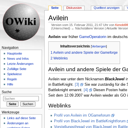
Seite
Diskussion
Quelltext anzeigen
Avilein
Version vom 15. Februar 2011, 21:47 Uhr von
Kenobi9
(Unterschied) ← Nächstältere Version | Aktuelle Versi
Wechseln zu:
Navigation
,
Suche
Avilein
war früher
GameOperatorin
im deutschs
Inhaltsverzeichnis
[
Verbergen
]
Navigation
1
Avilein und andere Spiele der Gameforge
Hauptseite
2
Weblinks
News und Infos
Letzte Änderungen
Avilein und andere Spiele der 
Zufällige Seite
Spielwiese
Avilein war unter dem Nicknamen
BlackJewel
i
Regeln
in BattleKnight.
[3]
Sie war zuständig für die
Hilfe
Battleknight ernannt.
[4]
Diesen Posten hatte 
Suche
Seit dem 12.09.2007 war Avilein wieder als GO 
Weblinks
Werkzeuge
Profil von Avilein im OGameforum
Links auf diese Seite
Profil von BlackJewel im BattleKnightforum
Änderungen an
Vorstellungsthread von BlackJewel im Battl