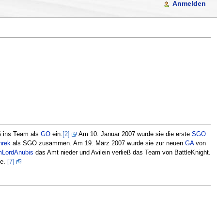
Anmelden
6 ins Team als
GO
ein.
[2]
Am 10. Januar 2007 wurde sie die erste
SGO
hrek
als SGO zusammen. Am 19. März 2007 wurde sie zur neuen
GA
von
LordAnubis
das Amt nieder und Avilein verließ das Team von BattleKnight.
ne.
[7]