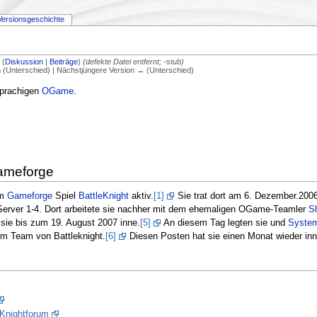
Versionsgeschichte
8
(
Diskussion
|
Beiträge
)
(defekte Datei entfernt; -stub)
on (Unterschied) | Nächstjüngere Version → (Unterschied)
prachigen
OGame
.
Gameforge
m
Gameforge
Spiel
BattleKnight
aktiv.
[1]
Sie trat dort am 6. Dezember.200
 Server 1-4. Dort arbeitete sie nachher mit dem ehemaligen OGame-Teamler
S
sie bis zum 19. August 2007 inne.
[5]
An diesem Tag legten sie und
System
im Team von Battleknight.
[6]
Diesen Posten hat sie einen Monat wieder in
eKnightforum