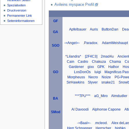
verlinkten Seiten
Avileins myspace Profil
Spezialseiten
Druckversion
Permanenter Link
Seiteninformationen
GF
Apfelbauer
Auris
ButtonDan
Dea
GA
-=Angel=-
.Paradox.
AdamWeishaupt
SGO
*Lilandra*
[2F4C3]
2mad4u
Ancien
Cain
Castro
Chakuza
Chama
Co
Gardener
gixx
GPK
Hathor
Host
LosDonOs
luigi
Magnificus Pas
GO
Morpheuss
Necro
Noize
PG-Powe
SirHawkins
Slyver
snake21
Snowb
***TPU***
aG_Miro
Almdudler
BA
Al Davoodi
Alphonse Capone
At
SMod
-=Baal=-
.mcleod.
Alex deLar
Herr Schnapper
Herrscher
highko