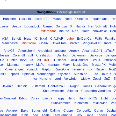
Navigation —
Ehemalige Teamler
Banshee
Hakushi
Josch1710
Mausi
Neffe
Ollecram
Piratentunte
Ri
dzone
Deapy
Doomduck
Garnet
Gonozal_IX
Hathor
Herr Schmidt
Hofi
Mithrandor
mourle
NeX
Nolte
snowflake
Ueb
ASA
Benoit
brute
[Ch3cka]
CrAcKeR
cube
EviDenCe
Faith
Fanatic
Manchester
MrsCoffee
Obelix
Onkel Tom
Patsch
Pinguinkiller
snore
t
Andy26
[Angelchen]
Angeldust
antiope
Argosy
Arkangel1241
aTnaF
lossus
Core_dll
cult
Crash2Burn
Da Hool
Darkomen
Darkside
Der gr
ile
Hunter
IhAh
I K
Idif
iRiE
J_Ripper
JackHammer
Jesus
JimPans
ser
Mainman
manky
MaPa
martram
Mary
MasterOne
MasterPK
Melb
r
Powerranger
Pumuckl
Raptor
RazorOne
rennerle
rixx
Rizzen
RoiD
all99
spack
Spiritual
stormbringer
Stylchen
Sunshine 1
Tao
Taurus
van Hensing
verri
Verwirrter
widow
Zottel
ZuZi
Z
Bakunin
BenMic
Busterhell
DonMarco II
Dwight
Flames
General Noug
Shadowwalker
Silenter
Cassandra Vandales
Z
lan Gonozal
Bibop
Corex
Electra
happy
Hend
Hupf
jPROs
Licht'
Lo
SunSearcher
Teletommi
TrekkieMan
Veri
ge
Askarey
Baku
Bonusheld
Callino
Cloppy
Condor91
Coran
Dashu
Inflammable
Ir0nic
jodo
Koala
Lady Vampire
Lexx
Liana
Lodoss
Mas