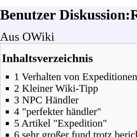
Benutzer Diskussion:
Aus OWiki
Inhaltsverzeichnis
1
Verhalten von Expeditione
2
Kleiner Wiki-Tipp
3
NPC Händler
4
"perfekter händler"
5
Artikel "Expedition"
6
sehr großer fund trotz beri