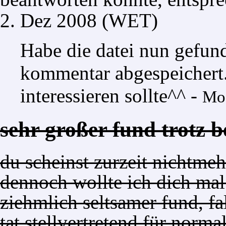
2. Dez 2008 (WET)
Habe die datei nun gefu
kommentar abgespeichert
interessieren sollte^^ -
Mo
sehr großer fund trotz 
du scheinst zurzeit nichtmehr
dennoch wollte ich dich ma
ziehmlich seltsamer fund, fal
tat stellvertretend für norma