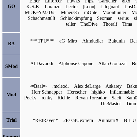
Elder
Enforcer
Fawks
Flpz
Gardener
gixx
GO
K-S-K
Laranzu
Lector
|Leon|
Lifeguard
LosD
MIcKeYMaUsI
Miners85
mOnte
Moonhunter
Mo
Schachmatt88
Schluckimpfung
Seoman
serius
s
teller
TheDive
Thoralf
Tima
***TPU***
aG_Miro
Almdudler
Bakunin
Be
BA
Al Davoodi
Alphonse Capone
Atlan Gonozal
Bi
SMod
-=Baal=-
.mcleod.
Alex deLarge
Askarey
Bak
Herr Schnapper
Herrscher
highko
Inflammable
Mod
Pocky
renky
Richie
Revan Toreador
Sacit
Sam0
TheMaster
Timm
Trial
*RedRaven*
2Fast4Uextrem
AnimatriX
B L U
Support