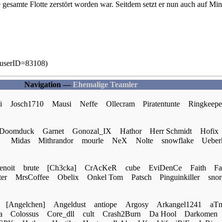
 gesamte Flotte zerstört worden war. Seitdem setzt er nun auch auf
Min
Navigation —
Ehemalige Teamler
i
Josch1710
Mausi
Neffe
Ollecram
Piratentunte
Ringkeepe
Doomduck
Garnet
Gonozal_IX
Hathor
Herr Schmidt
Hofix
Midas
Mithrandor
mourle
NeX
Nolte
snowflake
Ueber
enoit
brute
[Ch3cka]
CrAcKeR
cube
EviDenCe
Faith
Fa
er
MrsCoffee
Obelix
Onkel Tom
Patsch
Pinguinkiller
snor
[Angelchen]
Angeldust
antiope
Argosy
Arkangel1241
aT
a
Colossus
Core_dll
cult
Crash2Burn
Da Hool
Darkomen