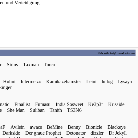
en
und
Verteidigung
.
Nicht vollständig! -
Stand März 2011
r
Sirius
Taxman
Turco
Huhni
Intermetzo
Kamikazehamster
Leini
lullog
Lysaya
kinger
natic
Finallist
Fumasu
India Sosweet
Ke3p3r
Krisaide
e
She Man
Suliban
Tanith
TS3N6
naF
Avilein
awacs
BeMine
Benny
Bionicle
Blackeye
Darkside
Der graue Prophet
Detonator
dizzler
Dr Jekyll