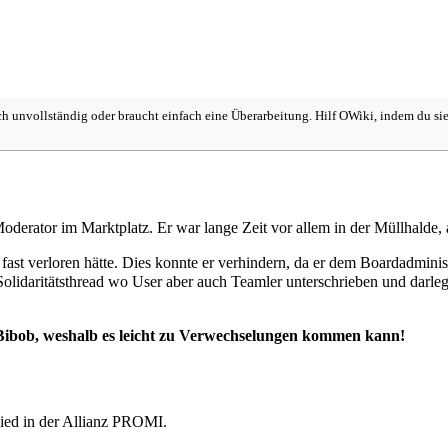
ich unvollständig oder braucht einfach eine Überarbeitung. Hilf OWiki, indem du sie
oderator
im
Marktplatz
. Er war lange Zeit vor allem in der
Müllhalde
,
fast verloren hätte. Dies konnte er verhindern, da er dem
Boardadminist
Solidaritätsthread wo
User
aber auch
Teamler
unterschrieben und darle
Bibob
, weshalb es leicht zu Verwechselungen kommen kann!
ied in der Allianz PROMI.