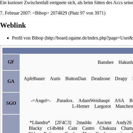
Ein kurioser Zwischenfall ereignete sich, als beim
Sitten
des Accs seine
7. Februar 2007: <Bibop> 2074829 (Platz 97 von 3971)
Weblink
Profil von Bibop
GF
Banshee
Hakush
Apfelbauer
Auris
ButtonDan
Deadzone
Deapy
GA
-=Angel=-
.Paradox.
AdamWeishaupt
ASA
B
SGO
L-Hemer
Largorot
Manchest
*Lilandra*
[2F4C3]
2mad4u
Ancient
Andy26
Blacky
c14b4tt4
Cain
Castro
Chakuza
Cham