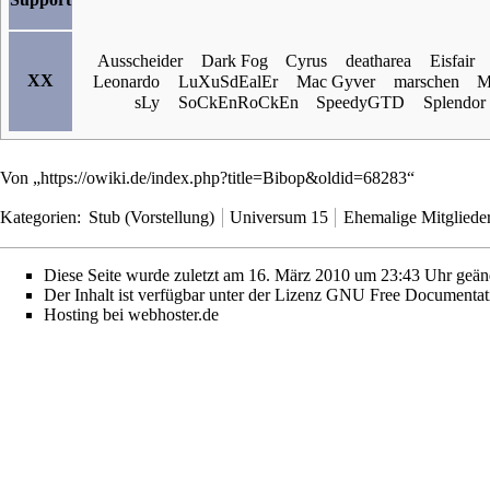
Ausscheider
Dark Fog
Cyrus
deatharea
Eisfair
XX
Leonardo
LuXuSdEalEr
Mac Gyver
marschen
M
sLy
SoCkEnRoCkEn
SpeedyGTD
Splendor
Von „
https://owiki.de/index.php?title=Bibop&oldid=68283
“
Kategorien
:
Stub (Vorstellung)
Universum 15
Ehemalige Mitglied
Diese Seite wurde zuletzt am 16. März 2010 um 23:43 Uhr geän
Der Inhalt ist verfügbar unter der Lizenz
GNU Free Documentati
Hosting bei webhoster.de