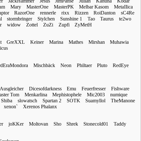
er
JackHammer
Jesus
JimPanse
Julian
Kahuna
Kodar
ram
Mary
MasterOne
MasterPK
Melbar Kasom
MetaIIica
ptor
RazorOne
rennerle
rixx
Rizzen
RoiDanton
sC4Re
l
stormbringer
Stylchen
Sunshine 1
Tao
Taurus
te2wo
r
widow
Zottel
ZuZi
Zupfi
ZyMetH
t
GreXXL
Keiner
Marina
Mathes
Mirshan
Muhawia
icus
rdEraMondora
Mischbäck
Neon
Philtaer
Pluto
RedEye
 Ausgleicher
Dicesofdarkness
Emu
Feuerfresser
Fishware
ster Tom
Menkarlina
Mephistophele
Mic2003
numique
Shiba
slowatsch
Spartan 2
SOTK
Suamyllol
TheManone
xenon`
Xerenos Phalanx
er
joKKer
Moltovan
Sho
Shrek
Stonecold01
Taddy