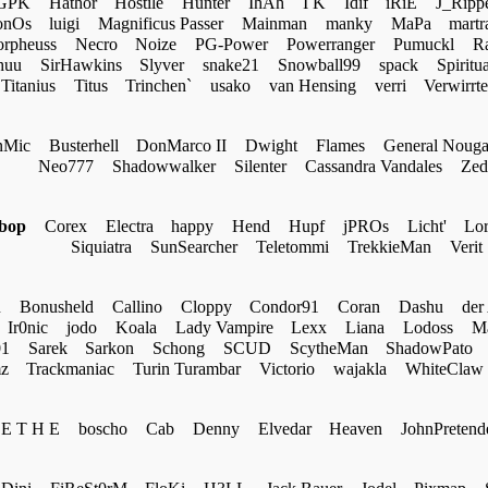
GPK
Hathor
Hostile
Hunter
IhAh
I K
Idif
iRiE
J_Ripp
onOs
luigi
Magnificus Passer
Mainman
manky
MaPa
mart
rpheuss
Necro
Noize
PG-Power
Powerranger
Pumuckl
Ra
huu
SirHawkins
Slyver
snake21
Snowball99
spack
Spiritua
Titanius
Titus
Trinchen`
usako
van Hensing
verri
Verwirrte
nMic
Busterhell
DonMarco II
Dwight
Flames
General Nouga
Neo777
Shadowwalker
Silenter
Cassandra Vandales
Zed
bop
Corex
Electra
happy
Hend
Hupf
jPROs
Licht'
Lo
Siquiatra
SunSearcher
Teletommi
TrekkieMan
Verit
u
Bonusheld
Callino
Cloppy
Condor91
Coran
Dashu
der
Ir0nic
jodo
Koala
Lady Vampire
Lexx
Liana
Lodoss
Ma
1
Sarek
Sarkon
Schong
SCUD
ScytheMan
ShadowPato
z
Trackmaniac
Turin Turambar
Victorio
wajakla
WhiteClaw
 E T H E
boscho
Cab
Denny
Elvedar
Heaven
JohnPretend