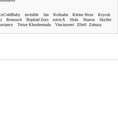
Soulsaver
IceColdBaby
invisible
Jan
Keilzahn
Kleine Hexe
Krycek
i
Remosch
Reploid Zero
rotvicX
Sh4x
Sharon
Skyfire
raviance
Treize Khushrenada
Vincinzerei
Z0rr0
Zabuza