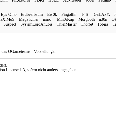
Dini
FiReSt0rM
FloKi
H3LL
Jack Bauer
Jodel
Pixmap
Eps-Omo
Erdbeerbaum
Ew0k
Fingolfin
-F-S-
GaLAxY.
aXiMuS
Mega Killer
mino`
Min0rKap
Morgooth
n30n
Ok
Suspect
SystemLordAnubis
ThiefMaster
Thor69
Tobias
T
er des OGameteams
Vorstellungen
dert.
on License 1.3
, sofern nicht anders angegeben.