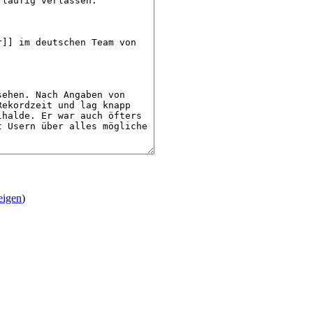
eigen
)