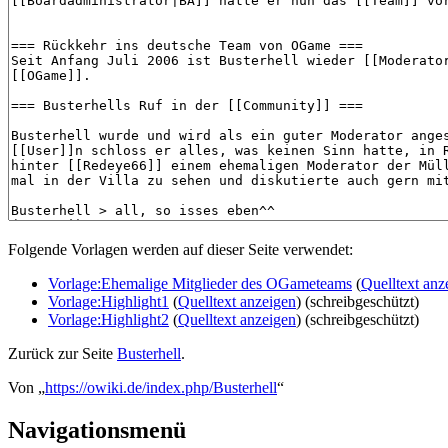
Folgende Vorlagen werden auf dieser Seite verwendet:
Vorlage:Ehemalige Mitglieder des OGameteams
(
Quelltext anz
Vorlage:Highlight1
(
Quelltext anzeigen
) (schreibgeschützt)
Vorlage:Highlight2
(
Quelltext anzeigen
) (schreibgeschützt)
Zurück zur Seite
Busterhell
.
Von „
https://owiki.de/index.php/Busterhell
“
Navigationsmenü