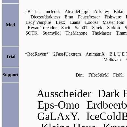
-=Baal=-
.mcleod.
Alex deLarge
Askarey
Baku
Dicesofdarkness
Emu
Feuerfresser
Fishware
Lady Vampire
Lexx
Liana
Lodoss
Master Tom
Mod
Revan Toreador
Sacit
Sam01
Sarek
Sarkon
S
SOTK
Suamyllol
TheManone
TheMaster
Timm
*RedRaven*
2Fast4Uextrem
AnimatriX
B L U E 
Trial
Moltovan
Support
Dini
FiReSt0rM
FloKi
Ausscheider
Dark 
Eps-Omo
Erdbeer
GaLAxY.
IceCold