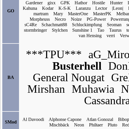
Gardener
gixx
GPK
Hathor
Hostile
Hunter
Kahuna
Kodar
K-S-K
Laranzu
Lector
|Leon|
GO
martram
Mary
MasterOne
MasterPK
Melba
Morpheuss
Necro
Noize
PG-Power
Powerran
sC4Re
Schachmatt88
Schluckimpfung
Seoman
s
stormbringer
Stylchen
Sunshine 1
Tao
Taurus
t
van Hensing
verri
Verwi
***TPU***
aG_Mir
Busterhell
Don
General Nougat
Gr
BA
Mirshan
Muhawia
N
Cassandra
Al Davoodi
Alphonse Capone
Atlan Gonozal
Bibo
SMod
Mischbäck
Neon
Philtaer
Pluto
Re