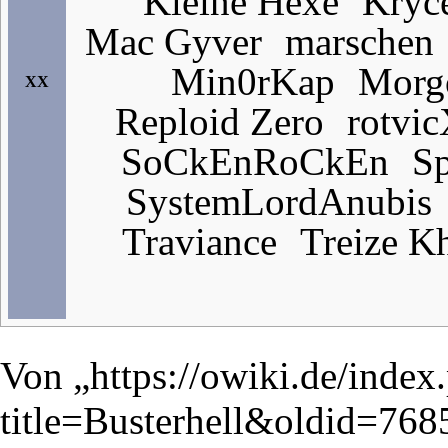
Kleine Hexe
Kryc
Mac Gyver
marschen
Min0rKap
Morg
XX
Reploid Zero
rotvi
SoCkEnRoCkEn
S
SystemLordAnubis
Traviance
Treize K
Von „
https://owiki.de/index
title=Busterhell&oldid=768