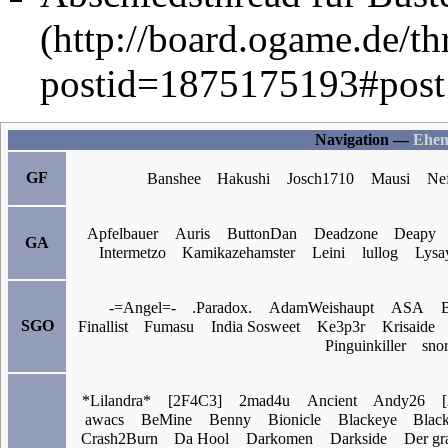
Navigation —
Ehem
GF
Banshee
Hakushi
Josch1710
Mausi
Ne
Apfelbauer
Auris
ButtonDan
Deadzone
Deapy
GA
Intermetzo
Kamikazehamster
Leini
lullog
Lysa
-=Angel=-
.Paradox.
AdamWeishaupt
ASA
B
SGO
Finallist
Fumasu
India Sosweet
Ke3p3r
Krisaide
Pinguinkiller
sno
*Lilandra*
[2F4C3]
2mad4u
Ancient
Andy26
awacs
BeMine
Benny
Bionicle
Blackeye
Blac
Crash2Burn
Da Hool
Darkomen
Darkside
Der gr