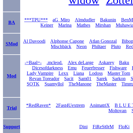
***TPU***
aG_Miro
Almdudler
Bakunin
BenM
BA
Keiner
Marina
Mathes
Mirshan
Muhawi
Al Davoodi
Alphonse Capone
Atlan Gonozal
Bibo
SMod
Mischbäck
Neon
Philtaer
Pluto
Re
-=Baal=-
.mcleod.
Alex deLarge
Askarey
Baku
Dicesofdarkness
Emu
Feuerfresser
Fishware
Lady Vampire
Lexx
Liana
Lodoss
Master Tom
Mod
Revan Toreador
Sacit
Sam01
Sarek
Sarkon
S
SOTK
Suamyllol
TheManone
TheMaster
Timm
*RedRaven*
2Fast4Uextrem
AnimatriX
B L U E 
Trial
Moltovan
Support
Dini
FiReSt0rM
FloKi