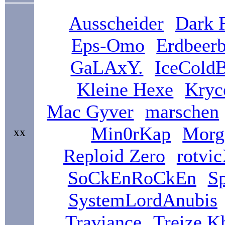
Ausscheider
Dark 
Eps-Omo
Erdbeer
GaLAxY.
IceCold
Kleine Hexe
Kryc
Mac Gyver
marschen
Min0rKap
Morg
XX
Reploid Zero
rotvi
SoCkEnRoCkEn
S
SystemLordAnubis
Traviance
Treize K