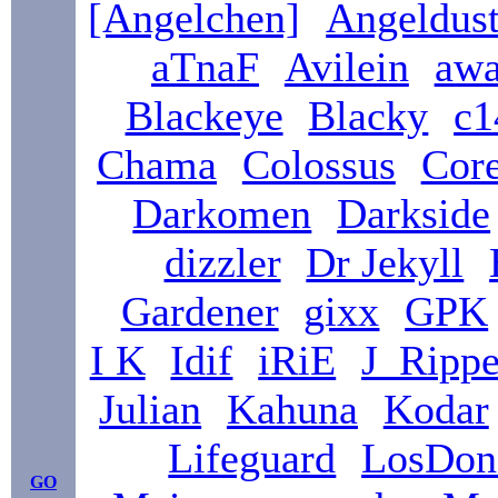
[Angelchen]
Angeldus
aTnaF
Avilein
awa
Blackeye
Blacky
c1
Chama
Colossus
Core
Darkomen
Darkside
dizzler
Dr Jekyll
Gardener
gixx
GPK
I K
Idif
iRiE
J_Rippe
Julian
Kahuna
Kodar
Lifeguard
LosDo
GO