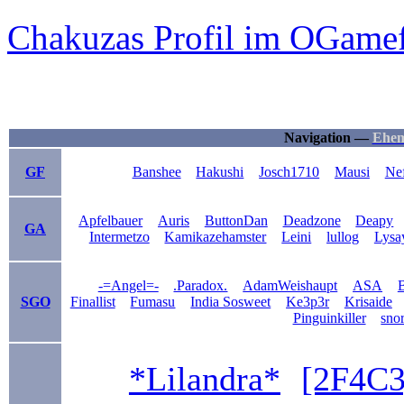
Chakuzas Profil im OGame
Navigation —
Ehem
GF
Banshee
Hakushi
Josch1710
Mausi
Ne
Apfelbauer
Auris
ButtonDan
Deadzone
Deapy
GA
Intermetzo
Kamikazehamster
Leini
lullog
Lysa
-=Angel=-
.Paradox.
AdamWeishaupt
ASA
B
SGO
Finallist
Fumasu
India Sosweet
Ke3p3r
Krisaide
Pinguinkiller
sno
*Lilandra*
[2F4C3