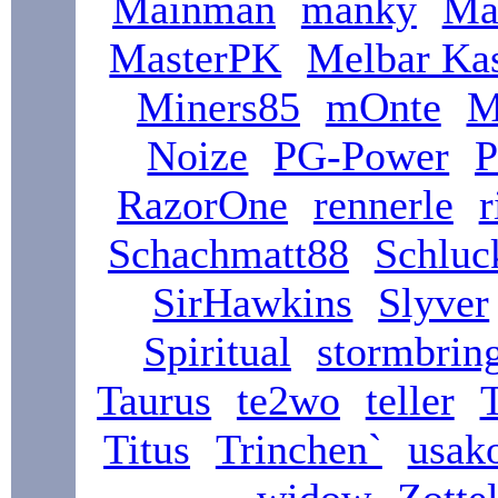
Mainman
manky
Ma
MasterPK
Melbar Ka
Miners85
mOnte
M
Noize
PG-Power
P
RazorOne
rennerle
r
Schachmatt88
Schluc
SirHawkins
Slyver
Spiritual
stormbrin
Taurus
te2wo
teller
Titus
Trinchen`
usak
widow
Zotte