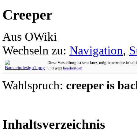
Creeper
Aus OWiki
Wechseln zu:
Navigation
,
S
Diese Vorstellung ist sehr kurz, möglicherweise inhalt
und jetzt
bearbeitest!
Wahlspruch:
creeper is bac
Inhaltsverzeichnis