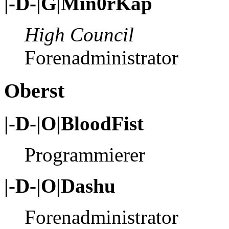
|-D-|G|Min0rKap
High Council
Forenadministrator
Oberst
|-D-|O|BloodFist
Programmierer
|-D-|O|Dashu
Forenadministrator