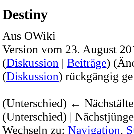
Destiny
Aus OWiki
Version vom 23. August 20
(
Diskussion
|
Beiträge
)
(Än
(
Diskussion
) rückgängig ge
(Unterschied) ← Nächstälter
(Unterschied) | Nächstjüng
Wechseln zu:
Navigation
,
S