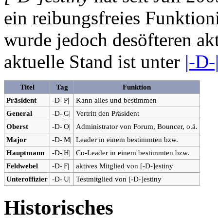
ein reibungsfreies Funktion
wurde jedoch desöfteren akt
aktuelle Stand ist unter
|-D-
Titel
Tag
Funktion
Präsident
-D-|P|
Kann alles und bestimmen
General
-D-|G|
Vertritt den Präsident
Oberst
-D-|O|
Administrator von Forum, Bouncer, o.ä.
Major
-D-|M|
Leader in einem bestimmten bzw.
Hauptmann
-D-|H|
Co-Leader in einem bestimmten bzw.
Feldwebel
-D-|F|
aktives Mitglied von [-D-]estiny
Unteroffizier
-D-|U|
Testmitglied von [-D-]estiny
Historisches