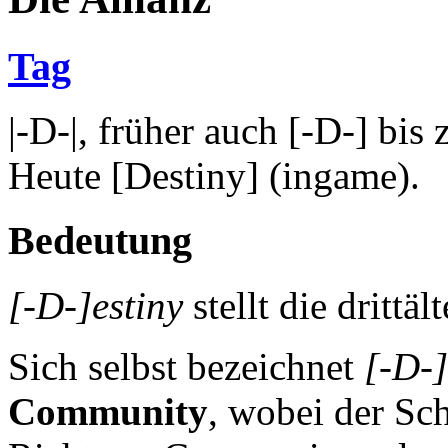
Tag
|-D-|, früher auch [-D-] bi
Heute [Destiny] (ingame).
Bedeutung
[-D-]estiny
stellt die drittäl
Sich selbst bezeichnet
[-D-]
Community
, wobei der S