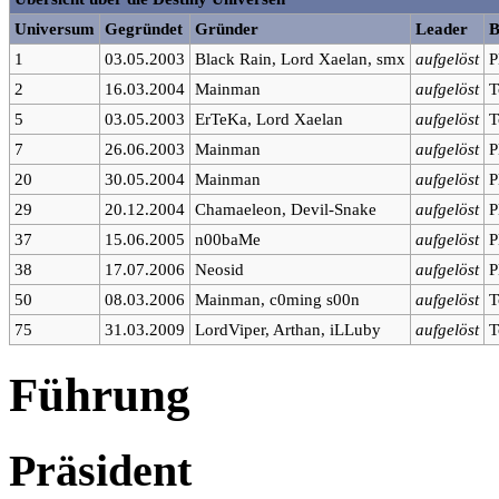
Universum
Gegründet
Gründer
Leader
B
1
03.05.2003
Black Rain, Lord Xaelan, smx
aufgelöst
P
2
16.03.2004
Mainman
aufgelöst
T
5
03.05.2003
ErTeKa, Lord Xaelan
aufgelöst
T
7
26.06.2003
Mainman
aufgelöst
P
20
30.05.2004
Mainman
aufgelöst
P
29
20.12.2004
Chamaeleon, Devil-Snake
aufgelöst
P
37
15.06.2005
n00baMe
aufgelöst
P
38
17.07.2006
Neosid
aufgelöst
P
50
08.03.2006
Mainman, c0ming s00n
aufgelöst
T
75
31.03.2009
LordViper, Arthan, iLLuby
aufgelöst
T
Führung
Präsident