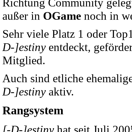
Richtung Community gelegt 
außer in
OGame
noch in we
Sehr viele Platz 1 oder To
D-]estiny
entdeckt, geförde
Mitglied.
Auch sind etliche ehemali
D-]estiny
aktiv.
Rangsystem
[-D-]estiny
hat seit Juli 2