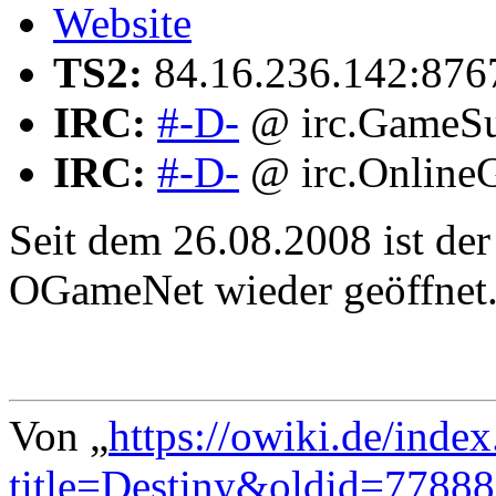
Website
TS2:
84.16.236.142:87
IRC:
#-D-
@ irc.GameSu
IRC:
#-D-
@ irc.Online
Seit dem 26.08.2008 ist de
OGameNet wieder geöffnet
Von „
https://owiki.de/inde
title=Destiny&oldid=77888