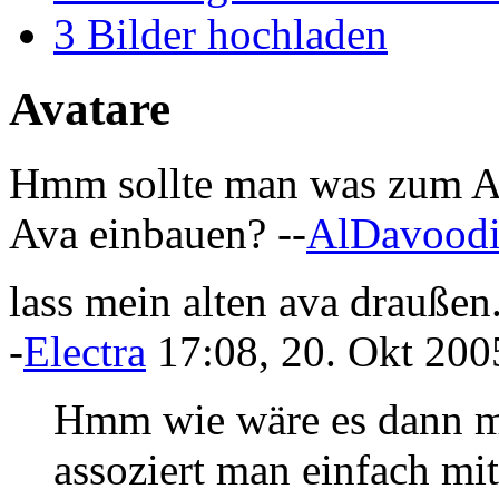
3
Bilder hochladen
Avatare
Hmm sollte man was zum Av
Ava einbauen? --
AlDavood
lass mein alten ava draußen..
-
Electra
17:08, 20. Okt 20
Hmm wie wäre es dann mi
assoziert man einfach m