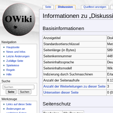
Seite
Diskussion
Quelltext anzeigen
Informationen zu „Diskussi
Wechseln zu:
Navigation
,
Suche
Basisinformationen
Anzeigetitel
Dis
Navigation
Standardsortierschlüssel
Met
Hauptseite
Seitenlänge (in Bytes)
589
News und Infos
Seitenkennnummer
448
Letzte Änderungen
Zufällige Seite
Seiteninhaltssprache
Deu
Spielwiese
Seiteninhaltsmodell
Wik
Regeln
Indizierung durch Suchmaschinen
Erl
Hilfe
Anzahl der Seitenaufrufe
8.1
Suche
Anzahl der Weiterleitungen zu dieser Seite
3
Unterseiten dieser Seite
0 (0
Werkzeuge
Seitenschutz
Links auf diese Seite
Änderungen an