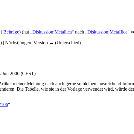
|
Beiträge
)
(hat „
Diskussion:Metallica
“ nach „
Diskussion:MetaIIica
“ v
d) | Nächstjüngere Version → (Unterschied)
. Jun 2006 (CEST)
Artikel meiner Meinung nach auch gerne so bleiben, ausreichend Inform
entieren. Die Tabelle, wie sie in der Vorlage verwendet wird, würde de
72106
“