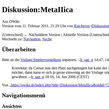
Diskussion:MetaIIica
Aus OWiki
Version vom 11. Februar 2011, 21:29 Uhr von
Raicheron
(
Diskussion
(Unterschied) ← Nächstältere Version | Aktuelle Version (Unterschie
Wechseln zu:
Navigation
,
Suche
Überarbeiten
Bitte an die
Vorlage:Spielervorstellung
anpassen. --
b_sap_g
14:47, 14
Korrektur: da Caesar nun den Platz nachgetragen hat kann der 
möchte, dann kann er sich ja gerne einwenig an der Vorlage ori
gewähren. --
b_sap_g
18:16, 14. Jun 2006 (CEST)
Von „
https://owiki.de/index.php?title=Diskussion:MetaIIica&oldid=
Navigationsmenü
Ansichten