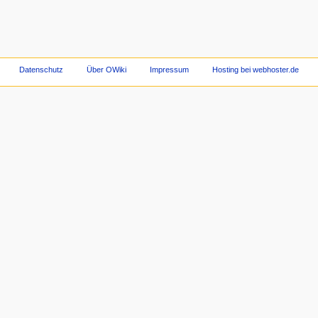
Datenschutz
Über OWiki
Impressum
Hosting bei webhoster.de