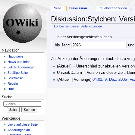
Seite
Diskussion
Quelltext anzeigen
Diskussion:Stylchen: Vers
Logbücher dieser Seite anzeigen
Wechseln zu:
Navigation
,
Suche
In der Versionsgeschichte suchen
bis Jahr:
und
Navigation
Hauptseite
Zur Anzeige der Änderungen einfach die zu verg
News und Infos
(Aktuell) = Unterschied zur aktuellen Version
Letzte Änderungen
Uhrzeit/Datum = Version zu dieser Zeit, Be
Zufällige Seite
Spielwiese
(Aktuell | Vorherige)
04:01, 9. Dez. 2005
‎
Fo
Regeln
Hilfe
Suche
Werkzeuge
Links auf diese Seite
Änderungen an