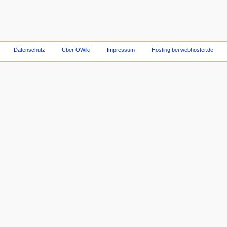
Datenschutz
Über OWiki
Impressum
Hosting bei webhoster.de