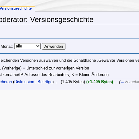
Versionsgeschichte
derator: Versionsgeschichte
 Monat:
leichenden Versionen auswählen und die Schaltfläche „Gewählte Versionen ver
, (Vorherige) = Unterschied zur vorherigen Version
nutzername/IP-Adresse des Bearbeiters, K = Kleine Änderung
cheron
(
Diskussion
|
Beiträge
)
‎
. .
(1.405 Bytes)
(+1.405 Bytes)
‎
. .
(
→
Verschi