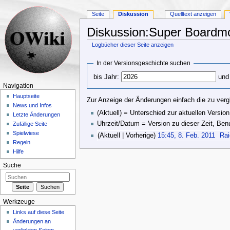
Seite
Diskussion
Quelltext anzeigen
Diskussion:Super Boardmo
Logbücher dieser Seite anzeigen
Wechseln zu:
Navigation
,
Suche
In der Versionsgeschichte suchen
bis Jahr:
und
Navigation
Hauptseite
Zur Anzeige der Änderungen einfach die zu verg
News und Infos
(Aktuell) = Unterschied zur aktuellen Version
Letzte Änderungen
Uhrzeit/Datum = Version zu dieser Zeit, Be
Zufällige Seite
Spielwiese
(Aktuell | Vorherige)
15:45, 8. Feb. 2011
‎
Rai
Regeln
Hilfe
Suche
Werkzeuge
Links auf diese Seite
Änderungen an