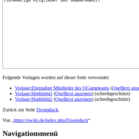
Folgende Vorlagen werden auf dieser Seite verwendet:
Vorlage:Ehemalige Mitglieder des OGameteams
(
Quelltext anz
Vorlage:Highlight1
(
Quelltext anzeigen
) (schreibgeschützt)
Vorlage:Highlight2
(
Quelltext anzeigen
) (schreibgeschützt)
Zurück zur Seite
Doomduck
.
Von „
https://owiki.de/index.php/Doomduck
“
Navigationsmenü