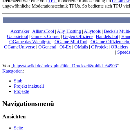
Druckzeit
war eine von
TPU
moderierte Radiosendung im
OGame-R
ungewöhnliche Moderationstechnik TPUs. So bediente sich TPU viele
Accmaker
|
AllianzTool
|
Ally-Hosting
|
Allytools
|
Becka's Multi
Galaxietool
|
Gamers-Corner
|
Gegen Offiziere
|
Handels-bot
|
Hand
OGame das Wichtigste
|
OGame MiniTool
|
OGame Offiziere ein 
OGameUniverse
|
OGeneral
|
OI-Ex
|
OMails
|
OProjekt
|
ORaiders
|
Speed
Von „
https://owiki.de/index.php?title=Druckzeit&oldid=64903
“
Kategorien
:
Stub
Projekt inaktuell
Projekte
Navigationsmenü
Ansichten
Seite