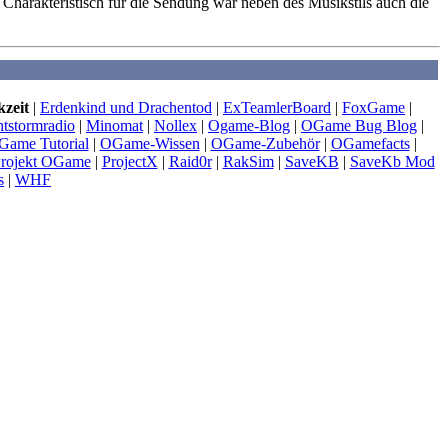
Charakteristisch für die Sendung war neben des Musikstils auch die
zeit
|
Erdenkind und Drachentod
|
ExTeamlerBoard
|
FoxGame
|
htstormradio
|
Minomat
|
Nollex
|
Ogame-Blog
|
OGame Bug Blog
|
Game Tutorial
|
OGame-Wissen
|
OGame-Zubehör
|
OGamefacts
|
rojekt OGame
|
ProjectX
|
Raid0r
|
RakSim
|
SaveKB
|
SaveKb Mod
s
|
WHF