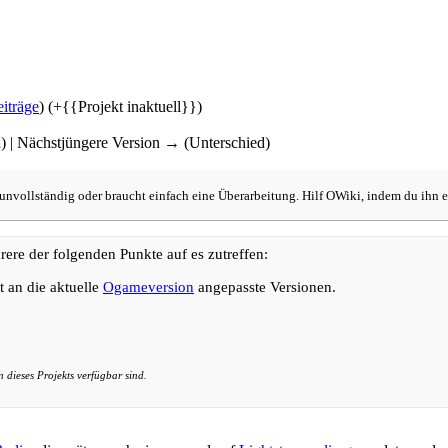
iträge
)
(+{{Projekt inaktuell}})
d) | Nächstjüngere Version → (Unterschied)
h unvollständig oder braucht einfach eine Überarbeitung. Hilf OWiki, indem du ihn e
hrere der folgenden Punkte auf es zutreffen:
t an die aktuelle
Ogameversion
angepasste Versionen.
n dieses Projekts verfügbar sind.