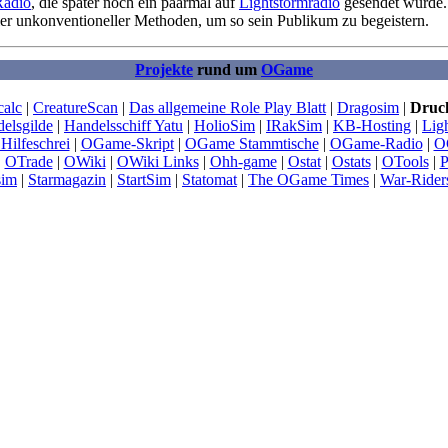
adio
, die später noch ein paarmal auf
Lightstormradio
gesendet wurde. 
r unkonventioneller Methoden, um so sein Publikum zu begeistern.
Projekte
rund um
OGame
calc
|
CreatureScan
|
Das allgemeine Role Play Blatt
|
Dragosim
|
Druck
elsgilde
|
Handelsschiff Yatu
|
HolioSim
|
IRakSim
|
KB-Hosting
|
Lig
Hilfeschrei
|
OGame-Skript
|
OGame Stammtische
|
OGame-Radio
|
O
|
OTrade
|
OWiki
|
OWiki Links
|
Ohh-game
|
Ostat
|
Ostats
|
OTools
|
P
sim
|
Starmagazin
|
StartSim
|
Statomat
|
The OGame Times
|
War-Rider