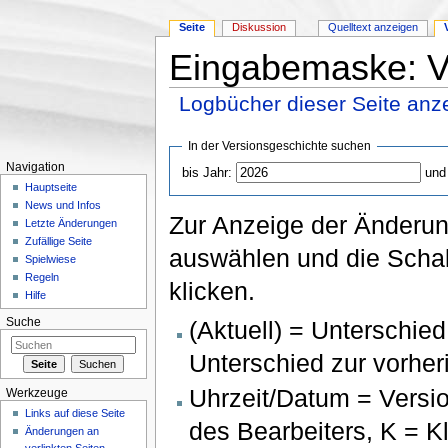
Seite
Diskussion
Quelltext anzeigen
Eingabemaske: V
Logbücher dieser Seite anz
Wechseln zu:
Navigation
,
Suche
In der Versionsgeschichte suchen
Navigation
bis Jahr:
und
Hauptseite
News und Infos
Zur Anzeige der Änderun
Letzte Änderungen
Zufällige Seite
auswählen und die Schal
Spielwiese
Regeln
klicken.
Hilfe
(Aktuell) = Unterschied
Suche
Unterschied zur vorher
Uhrzeit/Datum = Versi
Werkzeuge
Links auf diese Seite
des Bearbeiters, K = 
Änderungen an