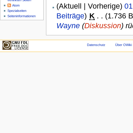
verlinkten Seiten
(Aktuell | Vorherige)
01
Atom
Spezialseiten
Beiträge
)
‎
K
. .
(1.736 B
Seiteninformationen
Wayne
(
Diskussion
) r
Datenschutz
Über OWiki