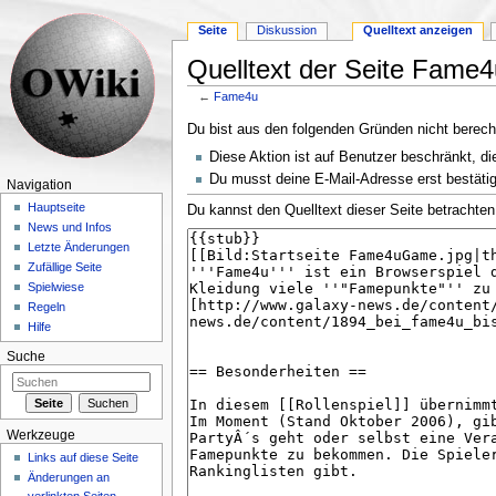
Seite
Diskussion
Quelltext anzeigen
Quelltext der Seite Fame4
←
Fame4u
Wechseln zu:
Navigation
,
Suche
Du bist aus den folgenden Gründen nicht berechti
Diese Aktion ist auf Benutzer beschränkt, di
Du musst deine E-Mail-Adresse erst bestätig
Navigation
Hauptseite
Du kannst den Quelltext dieser Seite betrachten
News und Infos
Letzte Änderungen
Zufällige Seite
Spielwiese
Regeln
Hilfe
Suche
Werkzeuge
Links auf diese Seite
Änderungen an