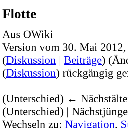
Flotte
Aus OWiki
Version vom 30. Mai 2012,
(
Diskussion
|
Beiträge
)
(Än
(
Diskussion
) rückgängig ge
(Unterschied) ← Nächstälter
(Unterschied) | Nächstjüng
Wechseln zu:
Navigation
,
S