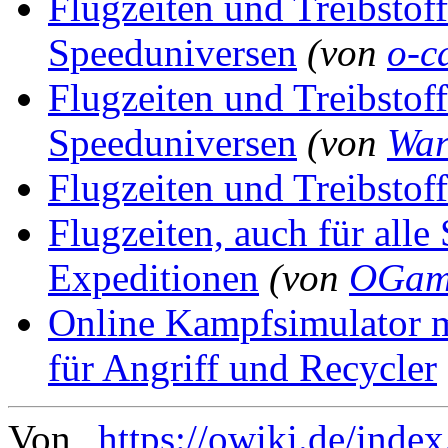
Flugzeiten und Treibstoff
Speeduniversen
(von
o-c
Flugzeiten und Treibstoff
Speeduniversen
(von
War
Flugzeiten und Treibstof
Flugzeiten, auch für all
Expeditionen
(von
OGam
Online Kampfsimulator m
für Angriff und Recycler
Von „
https://owiki.de/inde