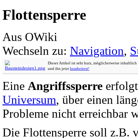
Flottensperre
Aus OWiki
Wechseln zu:
Navigation
,
S
Dieser Artikel ist sehr kurz, möglicherweise inhaltlic
und ihn jetzt
bearbeitest!
Eine
Angriffssperre
erfolgt
Universum
, über einen län
Probleme nicht erreichbar w
Die Flottensperre soll z.B. 