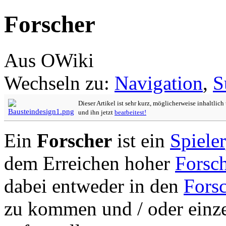
Forscher
Aus OWiki
Wechseln zu:
Navigation
,
S
Dieser Artikel ist sehr kurz, möglicherweise inhaltlic
und ihn jetzt
bearbeitest!
Ein
Forscher
ist ein
Spieler
dem Erreichen hoher
Forsc
dabei entweder in den
Forsc
zu kommen und / oder einz