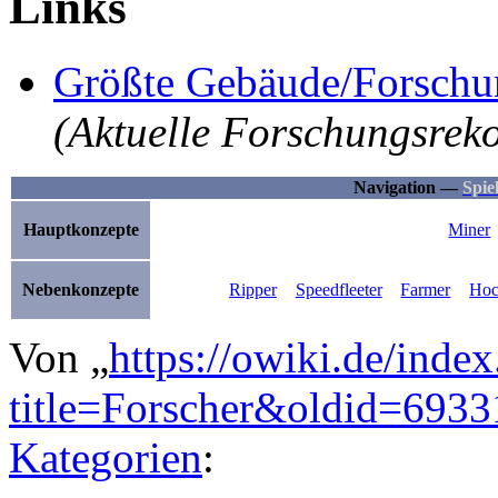
Links
Größte Gebäude/Forschu
(Aktuelle Forschungsrek
Navigation —
Spie
Hauptkonzepte
Miner
Nebenkonzepte
Ripper
Speedfleeter
Farmer
Hoc
Von „
https://owiki.de/inde
title=Forscher&oldid=6933
Kategorien
: