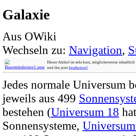
Galaxie
Aus OWiki
Wechseln zu:
Navigation
,
S
Dieser Artikel ist sehr kurz, möglicherweise inhaltlic
und ihn jetzt
bearbeitest!
Jedes normale Universum be
jeweils aus 499
Sonnensys
bestehen (
Universum 18
hat
Sonnensysteme,
Universum