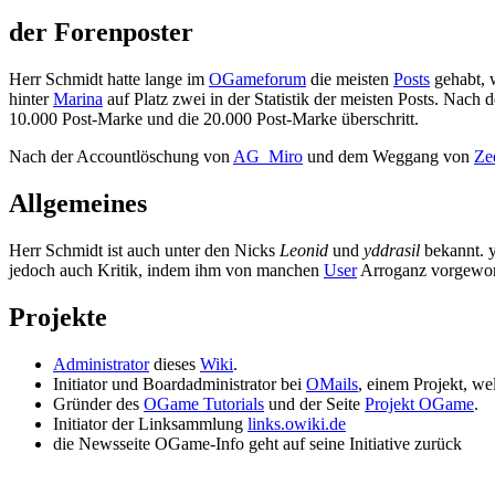
der Forenposter
Herr Schmidt hatte lange im
OGameforum
die meisten
Posts
gehabt, 
hinter
Marina
auf Platz zwei in der Statistik der meisten Posts. Nac
10.000 Post-Marke und die 20.000 Post-Marke überschritt.
Nach der Accountlöschung von
AG_Miro
und dem Weggang von
Ze
Allgemeines
Herr Schmidt ist auch unter den Nicks
Leonid
und
yddrasil
bekannt. y
jedoch auch Kritik, indem ihm von manchen
User
Arroganz vorgeworf
Projekte
Administrator
dieses
Wiki
.
Initiator und Boardadministrator bei
OMails
, einem Projekt, w
Gründer des
OGame Tutorials
und der Seite
Projekt OGame
.
Initiator der Linksammlung
links.owiki.de
die Newsseite OGame-Info geht auf seine Initiative zurück