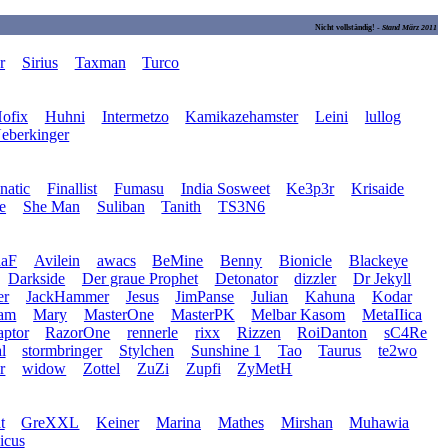
Nicht vollständig! -
Stand März 2011
r
Sirius
Taxman
Turco
ofix
Huhni
Intermetzo
Kamikazehamster
Leini
lullog
eberkinger
natic
Finallist
Fumasu
India Sosweet
Ke3p3r
Krisaide
e
She Man
Suliban
Tanith
TS3N6
naF
Avilein
awacs
BeMine
Benny
Bionicle
Blackeye
Darkside
Der graue Prophet
Detonator
dizzler
Dr Jekyll
er
JackHammer
Jesus
JimPanse
Julian
Kahuna
Kodar
ram
Mary
MasterOne
MasterPK
Melbar Kasom
MetaIIica
ptor
RazorOne
rennerle
rixx
Rizzen
RoiDanton
sC4Re
l
stormbringer
Stylchen
Sunshine 1
Tao
Taurus
te2wo
r
widow
Zottel
ZuZi
Zupfi
ZyMetH
t
GreXXL
Keiner
Marina
Mathes
Mirshan
Muhawia
icus