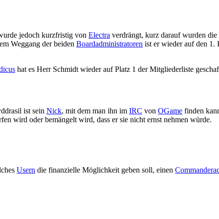
wurde jedoch kurzfristig von
Electra
verdrängt, kurz darauf wurden die
h dem Weggang der beiden
Boardadministratoren
ist er wieder auf den 1.
dicus
hat es Herr Schmidt wieder auf Platz 1 der Mitgliederliste geschaf
ddrasil ist sein
Nick
, mit dem man ihn im
IRC
von
OGame
finden kan
en wird oder bemängelt wird, dass er sie nicht ernst nehmen würde.
elches
Usern
die finanzielle Möglichkeit geben soll, einen
Commanderac