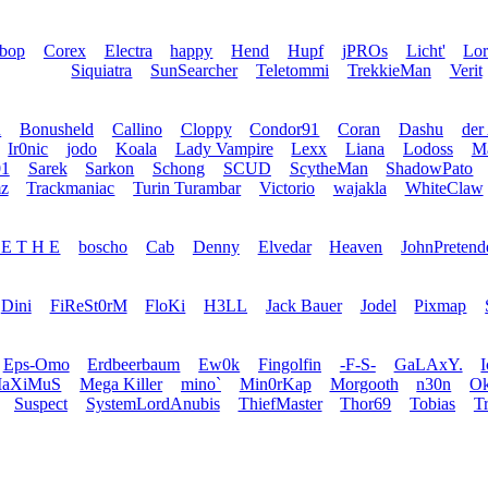
bop
Corex
Electra
happy
Hend
Hupf
jPROs
Licht'
Lo
Siquiatra
SunSearcher
Teletommi
TrekkieMan
Verit
u
Bonusheld
Callino
Cloppy
Condor91
Coran
Dashu
der
Ir0nic
jodo
Koala
Lady Vampire
Lexx
Liana
Lodoss
Ma
1
Sarek
Sarkon
Schong
SCUD
ScytheMan
ShadowPato
z
Trackmaniac
Turin Turambar
Victorio
wajakla
WhiteClaw
 E T H E
boscho
Cab
Denny
Elvedar
Heaven
JohnPretend
Dini
FiReSt0rM
FloKi
H3LL
Jack Bauer
Jodel
Pixmap
Eps-Omo
Erdbeerbaum
Ew0k
Fingolfin
-F-S-
GaLAxY.
aXiMuS
Mega Killer
mino`
Min0rKap
Morgooth
n30n
Ok
Suspect
SystemLordAnubis
ThiefMaster
Thor69
Tobias
T