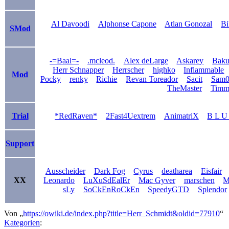
Al Davoodi
Alphonse Capone
Atlan Gonozal
Bi
SMod
-=Baal=-
.mcleod.
Alex deLarge
Askarey
Bak
Herr Schnapper
Herrscher
highko
Inflammable
Mod
Pocky
renky
Richie
Revan Toreador
Sacit
Sam0
TheMaster
Timm
Trial
*RedRaven*
2Fast4Uextrem
AnimatriX
B L U
Support
Ausscheider
Dark Fog
Cyrus
deatharea
Eisfair
XX
Leonardo
LuXuSdEalEr
Mac Gyver
marschen
M
sLy
SoCkEnRoCkEn
SpeedyGTD
Splendor
Von „
https://owiki.de/index.php?title=Herr_Schmidt&oldid=77910
“
Kategorien
: