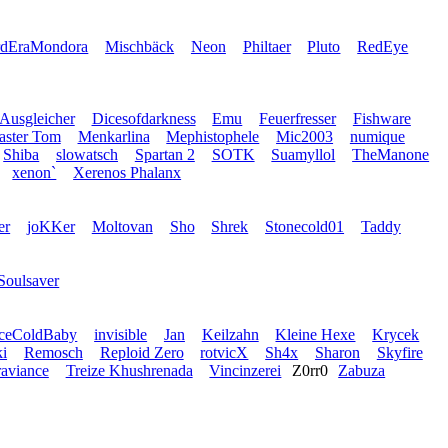
rdEraMondora
Mischbäck
Neon
Philtaer
Pluto
RedEye
 Ausgleicher
Dicesofdarkness
Emu
Feuerfresser
Fishware
ster Tom
Menkarlina
Mephistophele
Mic2003
numique
Shiba
slowatsch
Spartan 2
SOTK
Suamyllol
TheManone
xenon`
Xerenos Phalanx
er
joKKer
Moltovan
Sho
Shrek
Stonecold01
Taddy
Soulsaver
IceColdBaby
invisible
Jan
Keilzahn
Kleine Hexe
Krycek
i
Remosch
Reploid Zero
rotvicX
Sh4x
Sharon
Skyfire
raviance
Treize Khushrenada
Vincinzerei
Z0rr0
Zabuza