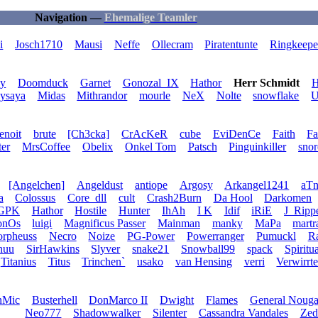
Navigation —
Ehemalige Teamler
i
Josch1710
Mausi
Neffe
Ollecram
Piratentunte
Ringkeepe
y
Doomduck
Garnet
Gonozal_IX
Hathor
Herr Schmidt
H
ysaya
Midas
Mithrandor
mourle
NeX
Nolte
snowflake
U
enoit
brute
[Ch3cka]
CrAcKeR
cube
EviDenCe
Faith
Fa
er
MrsCoffee
Obelix
Onkel Tom
Patsch
Pinguinkiller
snor
[Angelchen]
Angeldust
antiope
Argosy
Arkangel1241
aT
a
Colossus
Core_dll
cult
Crash2Burn
Da Hool
Darkomen
GPK
Hathor
Hostile
Hunter
IhAh
I K
Idif
iRiE
J_Ripp
onOs
luigi
Magnificus Passer
Mainman
manky
MaPa
mart
rpheuss
Necro
Noize
PG-Power
Powerranger
Pumuckl
Ra
huu
SirHawkins
Slyver
snake21
Snowball99
spack
Spiritua
Titanius
Titus
Trinchen`
usako
van Hensing
verri
Verwirrte
nMic
Busterhell
DonMarco II
Dwight
Flames
General Nouga
Neo777
Shadowwalker
Silenter
Cassandra Vandales
Zed