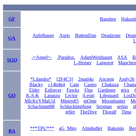
GF
Banshee
Hakush
Apfelbauer
Auris
ButtonDan
Deadzone
Deap
GA
L
-=Angel=-
.Paradox.
AdamWeishaupt
ASA
B
SGO
L-Hemer
Largorot
Manchest
*Lilandra*
[2F4C3]
2mad4u
Ancient
Andy26
Blacky
c14b4tt4
Cain
Castro
Chakuza
Cham
Elder
Enforcer
Fawks
Flpz
Gardener
gixx
GO
K-S-K
Laranzu
Lector
|Leon|
Lifeguard
LosD
MIcKeYMaUsI
Miners85
mOnte
Moonhunter
Mo
Schachmatt88
Schluckimpfung
Seoman
serius
s
teller
TheDive
Thoralf
Tima
***TPU***
aG_Miro
Almdudler
Bakunin
Be
BA