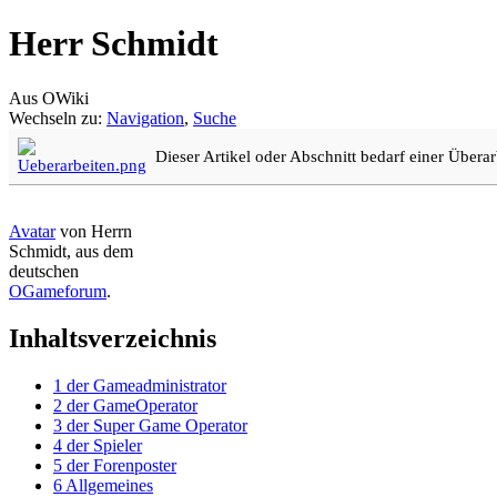
Herr Schmidt
Aus OWiki
Wechseln zu:
Navigation
,
Suche
Dieser Artikel oder Abschnitt bedarf einer Überar
Avatar
von Herrn
Schmidt, aus dem
deutschen
OGameforum
.
Inhaltsverzeichnis
1
der Gameadministrator
2
der GameOperator
3
der Super Game Operator
4
der Spieler
5
der Forenposter
6
Allgemeines