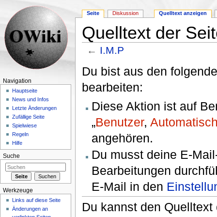
Seite
Diskussion
Quelltext anzeigen
Quelltext der Sei
←
I.M.P
Wechseln zu:
Navigation
,
Suche
Du bist aus den folgende
Navigation
bearbeiten:
Hauptseite
News und Infos
Diese Aktion ist auf B
Letzte Änderungen
Zufällige Seite
„
Benutzer
,
Automatisch
Spielwiese
angehören.
Regeln
Hilfe
Du musst deine E-Mail-
Suche
Bearbeitungen durchfüh
E-Mail in den
Einstell
Werkzeuge
Links auf diese Seite
Du kannst den Quelltext 
Änderungen an