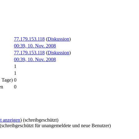
77.179.153.118
(
Diskussion
)
00:39, 10. Nov. 2008
77.179.153.118
(
Diskussion
)
00:39, 10. Nov. 2008
1
1
1 Tage)
0
en
0
t anzeigen
) (schreibgeschützt)
 (schreibgeschützt für unangemeldete und neue Benutzer)