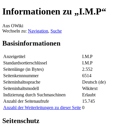
Informationen zu „I.M.P“
Aus OWiki
Wechseln zu:
Navigation
,
Suche
Basisinformationen
Anzeigetitel
I.M.P
Standardsortierschlüssel
I.M.P
Seitenlänge (in Bytes)
2.552
Seitenkennnummer
6514
Seiteninhaltssprache
Deutsch (de)
Seiteninhaltsmodell
Wikitext
Indizierung durch Suchmaschinen
Erlaubt
Anzahl der Seitenaufrufe
15.745
Anzahl der Weiterleitungen zu dieser Seite
0
Seitenschutz