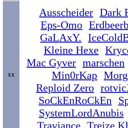
Ausscheider
Dark 
Eps-Omo
Erdbeer
GaLAxY.
IceCold
Kleine Hexe
Kryc
Mac Gyver
marschen
Min0rKap
Morg
XX
Reploid Zero
rotvi
SoCkEnRoCkEn
S
SystemLordAnubis
Traviance
Treize K