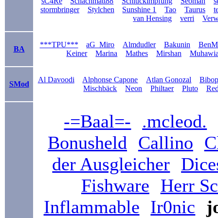
sC4Re
Schachmatt88
Schluckimpfung
Seoman
s
stormbringer
Stylchen
Sunshine 1
Tao
Taurus
t
van Hensing
verri
Verwi
***TPU***
aG_Miro
Almdudler
Bakunin
BenM
BA
Keiner
Marina
Mathes
Mirshan
Muhawi
Al Davoodi
Alphonse Capone
Atlan Gonozal
Bibo
SMod
Mischbäck
Neon
Philtaer
Pluto
Re
-=Baal=-
.mcleod.
Bonusheld
Callino
C
der Ausgleicher
Dice
Fishware
Herr S
Inflammable
Ir0nic
j