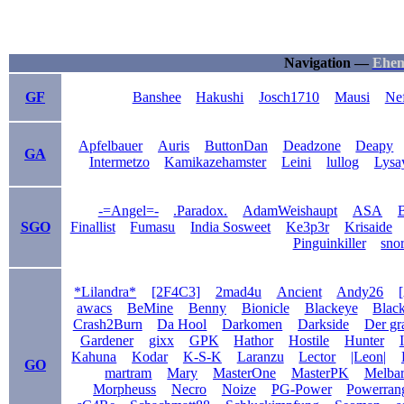
Navigation —
Ehem
GF
Banshee
Hakushi
Josch1710
Mausi
Ne
Apfelbauer
Auris
ButtonDan
Deadzone
Deapy
GA
Intermetzo
Kamikazehamster
Leini
lullog
Lysa
-=Angel=-
.Paradox.
AdamWeishaupt
ASA
B
SGO
Finallist
Fumasu
India Sosweet
Ke3p3r
Krisaide
Pinguinkiller
sno
*Lilandra*
[2F4C3]
2mad4u
Ancient
Andy26
awacs
BeMine
Benny
Bionicle
Blackeye
Blac
Crash2Burn
Da Hool
Darkomen
Darkside
Der gr
Gardener
gixx
GPK
Hathor
Hostile
Hunter
Kahuna
Kodar
K-S-K
Laranzu
Lector
|Leon|
GO
martram
Mary
MasterOne
MasterPK
Melba
Morpheuss
Necro
Noize
PG-Power
Powerran