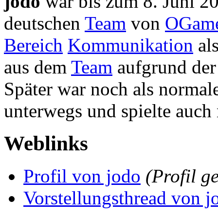
jodo
war bis zum 8. Juni 2
deutschen
Team
von
OGam
Bereich
Kommunikation
als
aus dem
Team
aufgrund de
Später war noch als normal
unterwegs und spielte auc
Weblinks
Profil von jodo
(Profil g
Vorstellungsthread von j