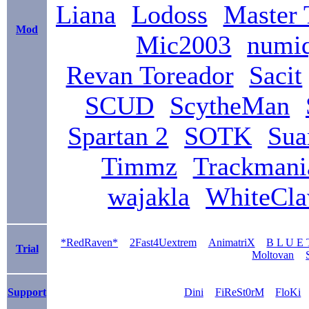
Liana
Lodoss
Master
Mod
Mic2003
numi
Revan Toreador
Sacit
SCUD
ScytheMan
Spartan 2
SOTK
Sua
Timmz
Trackmani
wajakla
WhiteCl
*RedRaven*
2Fast4Uextrem
AnimatriX
B L U E 
Trial
Moltovan
Support
Dini
FiReSt0rM
FloKi