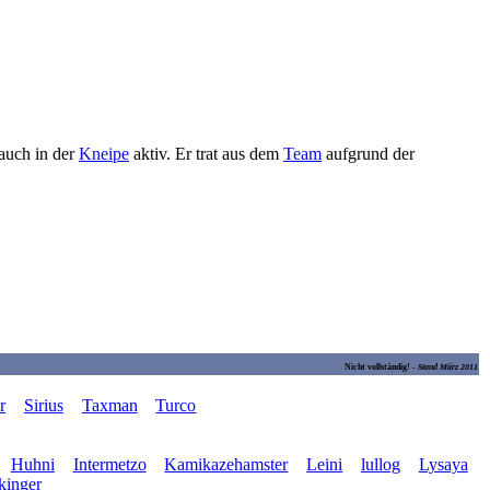
auch in der
Kneipe
aktiv. Er trat aus dem
Team
aufgrund der
Nicht vollständig! -
Stand März 2011
r
Sirius
Taxman
Turco
Huhni
Intermetzo
Kamikazehamster
Leini
lullog
Lysaya
kinger