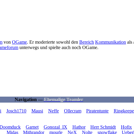
m
von
OGame
. Er moderierte sowohl den
Bereich
Kommunikation
als 
meforum
unterwegs und spielte auch noch OGame.
Navigation —
Ehemalige Teamler
i
Josch1710
Mausi
Neffe
Ollecram
Piratentunte
Ringkeepe
Doomduck
Garnet
Gonozal_IX
Hathor
Herr Schmidt
Hofix
Midas
Mithrandor
mourle
NeX
Nolte
snowflake
Ueber