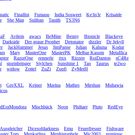
natic
Finallist
Fumasu
India Sosweet
Ke3p3r
Krisaide
e
She Man
Suliban
Tanith
TS3N6
naF
Avilein
awacs
BeMine
Benny
Bionicle
Blackeye
Darkside
Der graue Prophet
Detonator
dizzler
Dr Jekyll
er
JackHammer
Jesus
JimPanse
Julian
Kahuna
Kodar
ram
Mary
MasterOne
MasterPK
Melbar Kasom
MetaIIica
ptor
RazorOne
rennerle
rixx
Rizzen
RoiDanton
sC4Re
l
stormbringer
Stylchen
Sunshine 1
Tao
Taurus
te2wo
r
widow
Zottel
ZuZi
Zupfi
ZyMetH
t
GreXXL
Keiner
Marina
Mathes
Mirshan
Muhawia
icus
rdEraMondora
Mischbäck
Neon
Philtaer
Pluto
RedEye
 Ausgleicher
Dicesofdarkness
Emu
Feuerfresser
Fishware
aster Tom
Menkarlina
Mephistophele
Mic2003
numique