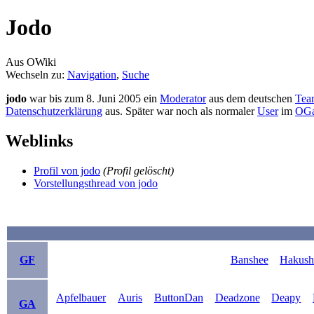
Jodo
Aus OWiki
Wechseln zu:
Navigation
,
Suche
jodo
war bis zum 8. Juni 2005 ein
Moderator
aus dem deutschen
Tea
Datenschutzerklärung
aus. Später war noch als normaler
User
im
OGa
Weblinks
Profil von jodo
(Profil gelöscht)
Vorstellungsthread von jodo
GF
Banshee
Hakush
Apfelbauer
Auris
ButtonDan
Deadzone
Deapy
GA