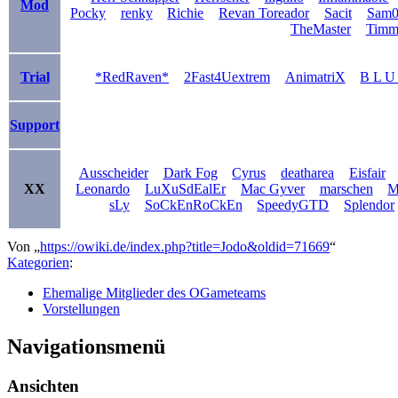
Mod
Pocky
renky
Richie
Revan Toreador
Sacit
Sam0
TheMaster
Timm
Trial
*RedRaven*
2Fast4Uextrem
AnimatriX
B L U
Support
Ausscheider
Dark Fog
Cyrus
deatharea
Eisfair
XX
Leonardo
LuXuSdEalEr
Mac Gyver
marschen
M
sLy
SoCkEnRoCkEn
SpeedyGTD
Splendor
Von „
https://owiki.de/index.php?title=Jodo&oldid=71669
“
Kategorien
:
Ehemalige Mitglieder des OGameteams
Vorstellungen
Navigationsmenü
Ansichten