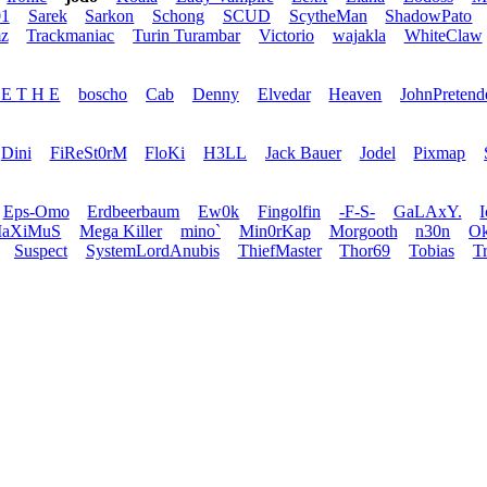
1
Sarek
Sarkon
Schong
SCUD
ScytheMan
ShadowPato
z
Trackmaniac
Turin Turambar
Victorio
wajakla
WhiteClaw
 E T H E
boscho
Cab
Denny
Elvedar
Heaven
JohnPretend
Dini
FiReSt0rM
FloKi
H3LL
Jack Bauer
Jodel
Pixmap
Eps-Omo
Erdbeerbaum
Ew0k
Fingolfin
-F-S-
GaLAxY.
aXiMuS
Mega Killer
mino`
Min0rKap
Morgooth
n30n
Ok
Suspect
SystemLordAnubis
ThiefMaster
Thor69
Tobias
T