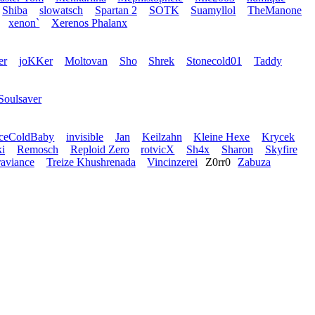
Shiba
slowatsch
Spartan 2
SOTK
Suamyllol
TheManone
xenon`
Xerenos Phalanx
er
joKKer
Moltovan
Sho
Shrek
Stonecold01
Taddy
Soulsaver
IceColdBaby
invisible
Jan
Keilzahn
Kleine Hexe
Krycek
i
Remosch
Reploid Zero
rotvicX
Sh4x
Sharon
Skyfire
raviance
Treize Khushrenada
Vincinzerei
Z0rr0
Zabuza