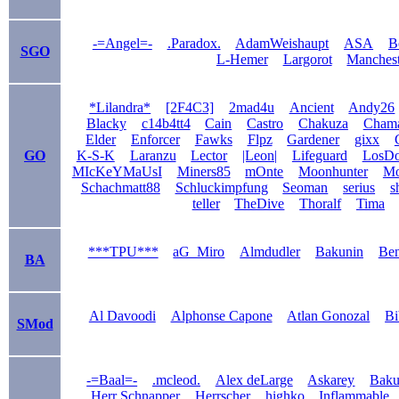
-=Angel=-
.Paradox.
AdamWeishaupt
ASA
B
SGO
L-Hemer
Largorot
Manchest
*Lilandra*
[2F4C3]
2mad4u
Ancient
Andy26
Blacky
c14b4tt4
Cain
Castro
Chakuza
Cham
Elder
Enforcer
Fawks
Flpz
Gardener
gixx
GO
K-S-K
Laranzu
Lector
|Leon|
Lifeguard
LosD
MIcKeYMaUsI
Miners85
mOnte
Moonhunter
Mo
Schachmatt88
Schluckimpfung
Seoman
serius
s
teller
TheDive
Thoralf
Tima
***TPU***
aG_Miro
Almdudler
Bakunin
Be
BA
Al Davoodi
Alphonse Capone
Atlan Gonozal
Bi
SMod
-=Baal=-
.mcleod.
Alex deLarge
Askarey
Bak
Herr Schnapper
Herrscher
highko
Inflammable