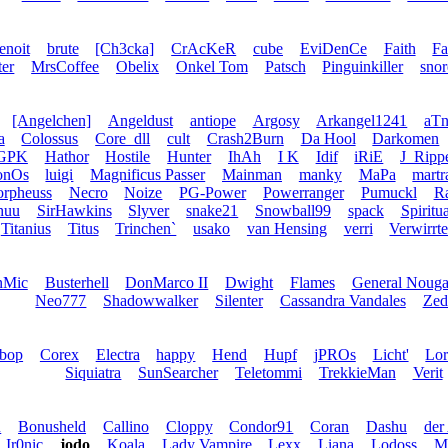
enoit
brute
[Ch3cka]
CrAcKeR
cube
EviDenCe
Faith
Fa
er
MrsCoffee
Obelix
Onkel Tom
Patsch
Pinguinkiller
snor
[Angelchen]
Angeldust
antiope
Argosy
Arkangel1241
aT
a
Colossus
Core_dll
cult
Crash2Burn
Da Hool
Darkomen
GPK
Hathor
Hostile
Hunter
IhAh
I K
Idif
iRiE
J_Ripp
onOs
luigi
Magnificus Passer
Mainman
manky
MaPa
mart
rpheuss
Necro
Noize
PG-Power
Powerranger
Pumuckl
Ra
huu
SirHawkins
Slyver
snake21
Snowball99
spack
Spiritua
Titanius
Titus
Trinchen`
usako
van Hensing
verri
Verwirrte
nMic
Busterhell
DonMarco II
Dwight
Flames
General Nouga
Neo777
Shadowwalker
Silenter
Cassandra Vandales
Zed
bop
Corex
Electra
happy
Hend
Hupf
jPROs
Licht'
Lo
Siquiatra
SunSearcher
Teletommi
TrekkieMan
Verit
u
Bonusheld
Callino
Cloppy
Condor91
Coran
Dashu
der
Ir0nic
jodo
Koala
Lady Vampire
Lexx
Liana
Lodoss
M