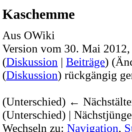
Kaschemme
Aus OWiki
Version vom 30. Mai 2012,
(
Diskussion
|
Beiträge
)
(Än
(
Diskussion
) rückgängig ge
(Unterschied) ← Nächstälter
(Unterschied) | Nächstjüng
Wechseln zu:
Navigation
,
S