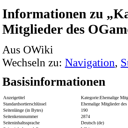
Informationen zu „K
Mitglieder des OGam
Aus OWiki
Wechseln zu:
Navigation
,
S
Basisinformationen
Anzeigetitel
Kategorie:Ehemalige Mit
Standardsortierschlüssel
Ehemalige Mitglieder de
Seitenlänge (in Bytes)
190
Seitenkennnummer
2874
Seiteninhaltssprache
Deutsch (de)