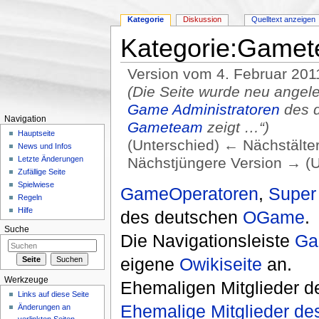
Kategorie
Diskussion
Quelltext anzeigen
Kategorie:Game
Version vom 4. Februar 201
(Die Seite wurde neu angele
Game Administratoren
des 
Navigation
Gameteam
zeigt …“)
Hauptseite
(Unterschied) ← Nächstältere
News und Infos
Nächstjüngere Version → (U
Letzte Änderungen
Zufällige Seite
Wechseln zu:
Navigation
,
Suche
Spielwiese
GameOperatoren
,
Super
Regeln
Hilfe
des deutschen
OGame
.
Suche
Die Navigationsleiste
Ga
eigene
Owikiseite
an.
Werkzeuge
Ehemaligen Mitglieder 
Links auf diese Seite
Ehemalige Mitglieder d
Änderungen an