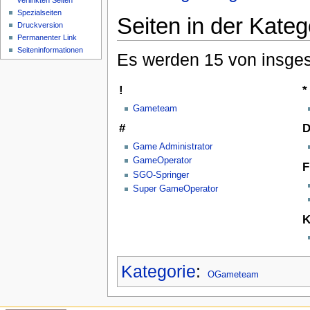
verlinkten Seiten
Spezialseiten
Seiten in der Kate
Druckversion
Permanenter Link
Seiteninformationen
Es werden 15 von insges
!
*
Gameteam
#
Game Administrator
GameOperator
F
SGO-Springer
Super GameOperator
Kategorie
:
OGameteam