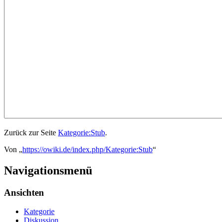
Zurück zur Seite
Kategorie:Stub
.
Von „
https://owiki.de/index.php/Kategorie:Stub
“
Navigationsmenü
Ansichten
Kategorie
Diskussion