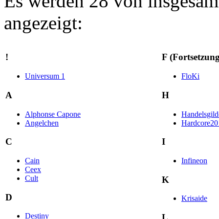
Es werden 28 von insgesamt
angezeigt:
!
F (Fortsetzung
Universum 1
FloKi
A
H
Alphonse Capone
Handelsgild
Angelchen
Hardcore20
C
I
Cain
Infineon
Ceex
Cult
K
D
Krisaide
Destiny
L