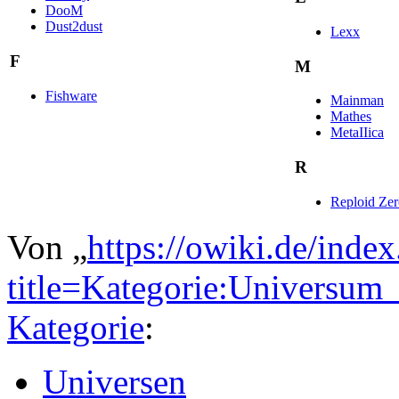
DooM
Dust2dust
Lexx
F
M
Fishware
Mainman
Mathes
MetaIIica
R
Reploid Zer
Von „
https://owiki.de/inde
title=Kategorie:Universu
Kategorie
:
Universen