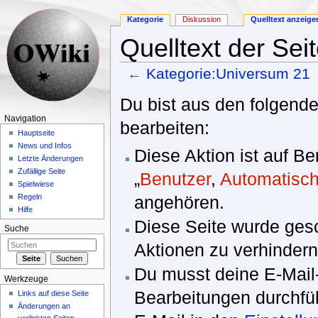
Kategorie
Diskussion
Quelltext anzeige
Quelltext der Se
←
Kategorie:Universum 21
Wechseln zu:
Navigation
,
Suche
Du bist aus den folgende
Navigation
bearbeiten:
Hauptseite
News und Infos
Diese Aktion ist auf B
Letzte Änderungen
Zufällige Seite
„
Benutzer
,
Automatisch
Spielwiese
angehören.
Regeln
Hilfe
Diese Seite wurde ges
Suche
Aktionen zu verhindern
Du musst deine E-Mail-
Werkzeuge
Bearbeitungen durchfüh
Links auf diese Seite
Änderungen an