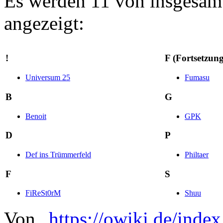
Es werden 11 von insgesamt
angezeigt:
!
F (Fortsetzung
Universum 25
Fumasu
B
G
Benoit
GPK
D
P
Def ins Trümmerfeld
Philtaer
F
S
FiReSt0rM
Shuu
Von „
https://owiki.de/inde