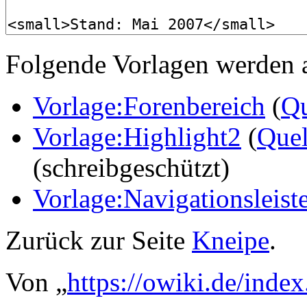
Folgende Vorlagen werden a
Vorlage:Forenbereich
(
Qu
Vorlage:Highlight2
(
Quel
(schreibgeschützt)
Vorlage:Navigationsleist
Zurück zur Seite
Kneipe
.
Von „
https://owiki.de/inde