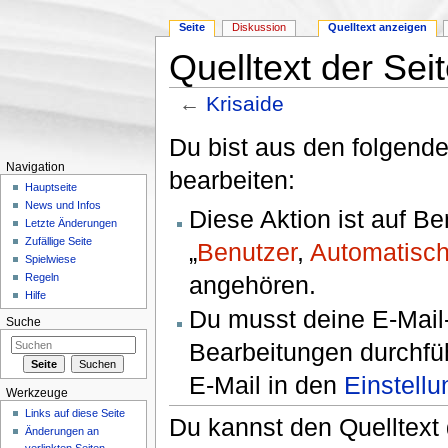
Seite
Diskussion
Quelltext anzeigen
Quelltext der Sei
←
Krisaide
Wechseln zu:
Navigation
,
Suche
Du bist aus den folgende
Navigation
bearbeiten:
Hauptseite
News und Infos
Diese Aktion ist auf B
Letzte Änderungen
Zufällige Seite
„
Benutzer
,
Automatisch
Spielwiese
angehören.
Regeln
Hilfe
Du musst deine E-Mail-
Suche
Bearbeitungen durchfüh
E-Mail in den
Einstell
Werkzeuge
Links auf diese Seite
Du kannst den Quelltext 
Änderungen an