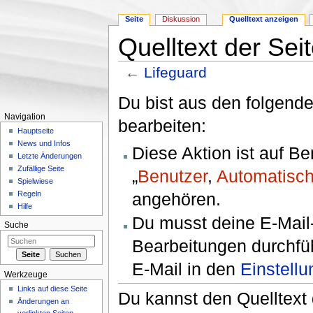
Seite
Diskussion
Quelltext anzeigen
Quelltext der Sei
←
Lifeguard
Wechseln zu:
Navigation
,
Suche
Du bist aus den folgende
Navigation
bearbeiten:
Hauptseite
News und Infos
Diese Aktion ist auf B
Letzte Änderungen
Zufällige Seite
„
Benutzer
,
Automatisch
Spielwiese
angehören.
Regeln
Hilfe
Du musst deine E-Mail-
Suche
Bearbeitungen durchfüh
E-Mail in den
Einstell
Werkzeuge
Links auf diese Seite
Du kannst den Quelltext 
Änderungen an