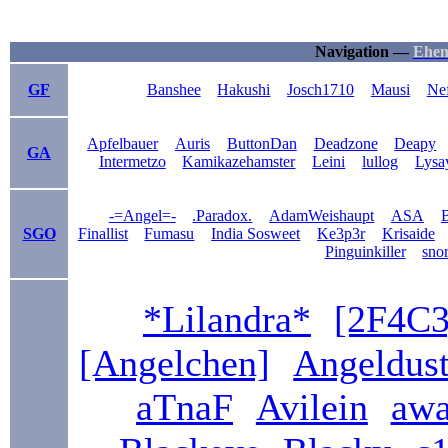
Navigation —
Ehem
GF
Banshee
Hakushi
Josch1710
Mausi
Ne
Apfelbauer
Auris
ButtonDan
Deadzone
Deapy
GA
Intermetzo
Kamikazehamster
Leini
lullog
Lysa
-=Angel=-
.Paradox.
AdamWeishaupt
ASA
B
SGO
Finallist
Fumasu
India Sosweet
Ke3p3r
Krisaide
Pinguinkiller
sno
*Lilandra*
[2F4C3
[Angelchen]
Angeldus
aTnaF
Avilein
awa