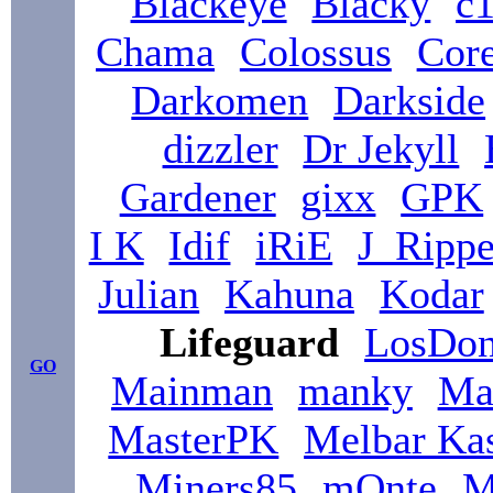
Blackeye
Blacky
c1
Chama
Colossus
Core
Darkomen
Darkside
dizzler
Dr Jekyll
Gardener
gixx
GPK
I K
Idif
iRiE
J_Rippe
Julian
Kahuna
Kodar
Lifeguard
LosDo
GO
Mainman
manky
Ma
MasterPK
Melbar Ka
Miners85
mOnte
M