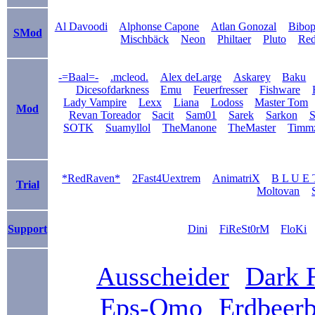
Al Davoodi
Alphonse Capone
Atlan Gonozal
Bibo
SMod
Mischbäck
Neon
Philtaer
Pluto
Re
-=Baal=-
.mcleod.
Alex deLarge
Askarey
Baku
Dicesofdarkness
Emu
Feuerfresser
Fishware
Lady Vampire
Lexx
Liana
Lodoss
Master Tom
Mod
Revan Toreador
Sacit
Sam01
Sarek
Sarkon
S
SOTK
Suamyllol
TheManone
TheMaster
Timm
*RedRaven*
2Fast4Uextrem
AnimatriX
B L U E 
Trial
Moltovan
Support
Dini
FiReSt0rM
FloKi
Ausscheider
Dark 
Eps-Omo
Erdbeer