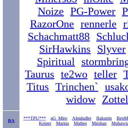
Noize
PG-Power
P
RazorOne
rennerle
r
Schachmatt88
Schluc
SirHawkins
Slyver
Spiritual
stormbrin
Taurus
te2wo
teller
Titus
Trinchen`
usak
widow
Zotte
***TPU***
aG_Miro
Almdudler
Bakunin
BenM
BA
Keiner
Marina
Mathes
Mirshan
Muhawi