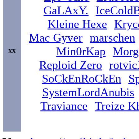
GaLAxY.
IceCold
Kleine Hexe
Kryc
Mac Gyver
marschen
Min0rKap
Morg
XX
Reploid Zero
rotvi
SoCkEnRoCkEn
S
SystemLordAnubis
Traviance
Treize K