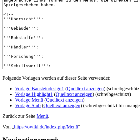
Folgende Vorlagen werden auf dieser Seite verwendet:
Vorlage:Bausteindesign1
(
Quelltext anzeigen
) (schreibgeschütz
Vorlage:Highlight1
(
Quelltext anzeigen
) (schreibgeschützt)
Vorlage:Menü
(
Quelltext anzeigen
)
Vorlage:Stub
(
Quelltext anzeigen
) (schreibgeschützt für unang
Zurück zur Seite
Menü
.
Von „
https://owiki.de/index.php/Menü
“
Navigationsmenü