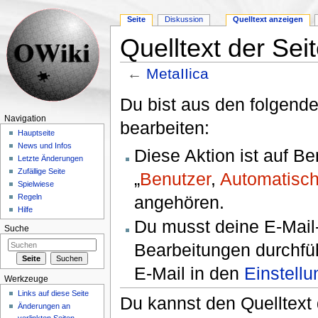
Seite
Diskussion
Quelltext anzeigen
Quelltext der Sei
←
MetaIIica
Wechseln zu:
Navigation
,
Suche
Du bist aus den folgende
Navigation
bearbeiten:
Hauptseite
News und Infos
Diese Aktion ist auf B
Letzte Änderungen
Zufällige Seite
„
Benutzer
,
Automatisch
Spielwiese
angehören.
Regeln
Hilfe
Du musst deine E-Mail-
Suche
Bearbeitungen durchfüh
E-Mail in den
Einstell
Werkzeuge
Links auf diese Seite
Du kannst den Quelltext 
Änderungen an