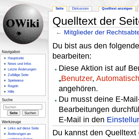
Seite
Diskussion
Quelltext anzeigen
Quelltext der Sei
←
Mitglieder der Rechtsabt
Wechseln zu:
Navigation
,
Suche
Du bist aus den folgende
Navigation
bearbeiten:
Hauptseite
News und Infos
Diese Aktion ist auf B
Letzte Änderungen
Zufällige Seite
„
Benutzer
,
Automatisch
Spielwiese
angehören.
Regeln
Hilfe
Du musst deine E-Mail-
Suche
Bearbeitungen durchfüh
E-Mail in den
Einstell
Werkzeuge
Links auf diese Seite
Du kannst den Quelltext 
Änderungen an