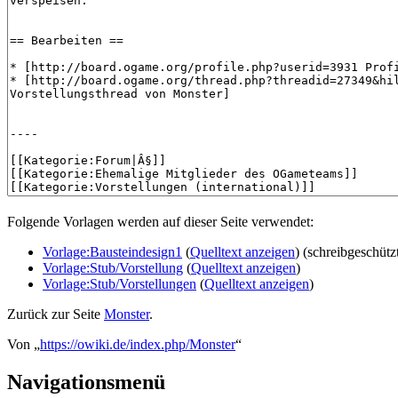
Folgende Vorlagen werden auf dieser Seite verwendet:
Vorlage:Bausteindesign1
(
Quelltext anzeigen
) (schreibgeschütz
Vorlage:Stub/Vorstellung
(
Quelltext anzeigen
)
Vorlage:Stub/Vorstellungen
(
Quelltext anzeigen
)
Zurück zur Seite
Monster
.
Von „
https://owiki.de/index.php/Monster
“
Navigationsmenü