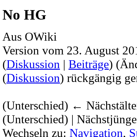
No HG
Aus OWiki
Version vom 23. August 20
(
Diskussion
|
Beiträge
)
(Än
(
Diskussion
) rückgängig ge
(Unterschied) ← Nächstälter
(Unterschied) | Nächstjüng
Wechseln zu:
Navigation
,
S