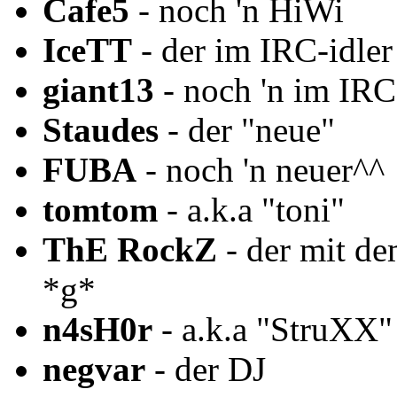
Cafe5
- noch 'n HiWi
IceTT
- der im IRC-idler
giant13
- noch 'n im IRC
Staudes
- der "neue"
FUBA
- noch 'n neuer^^
tomtom
- a.k.a "toni"
ThE RockZ
- der mit d
*g*
n4sH0r
- a.k.a "StruXX"
negvar
- der DJ