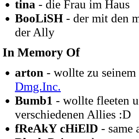
tina
- die Frau im Haus
BooLiSH
- der mit den 
der Ally
In Memory Of
arton
- wollte zu seinem 
Dmg.Inc.
Bumb1
- wollte fleeten 
verschiedenen Allies :D
fReAkY cHiElD
- same 