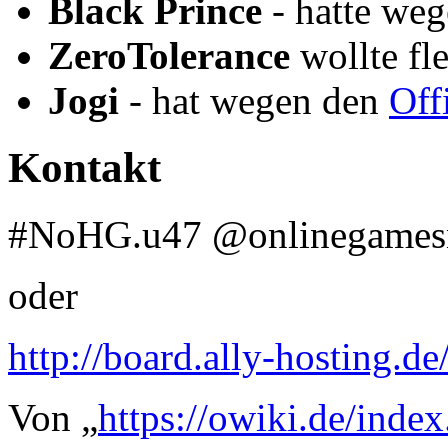
Black Prince
- hatte we
ZeroTolerance
wollte fl
Jogi
- hat wegen den
Off
Kontakt
#NoHG.u47 @onlinegames
oder
http://board.ally-hosting.de
Von „
https://owiki.de/inde