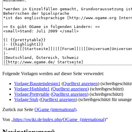
Folgende Vorlagen werden auf dieser Seite verwendet:
Vorlage:Bausteindesign1
(
Quelltext anzeigen
) (schreibgeschütz
Vorlage:Highlight1
(
Quelltext anzeigen
) (schreibgeschützt)
Vorlage:Prettytable
(
Quelltext anzeigen
) (schreibgeschützt)
Vorlage:Stub
(
Quelltext anzeigen
) (schreibgeschützt für unang
Zurück zur Seite
OGame (international)
.
Von „
https://owiki.de/index.php/OGame_(international)
“
Navigationsmenü